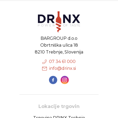
BARGROUP d.o.o
Obrtniška ulica 18
8210 Trebnje, Slovenija
07 34 61 000
info@drinx.si
Lokacije trgovin
Trgovina DRINX Trebnje