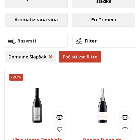
sladka
Aromatizirana vina
En Primeur
Filter
Domaine Slapšak
Počisti vse filtre
-20%