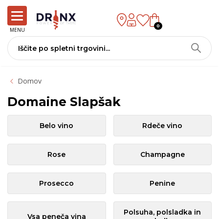
0
MENU
Domov
Domaine Slapšak
Belo vino
Rdeče vino
Rose
Champagne
Prosecco
Penine
Polsuha, polsladka in
Vsa peneča vina