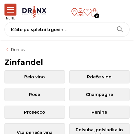
0
MENU
Domov
Zinfandel
Belo vino
Rdeče vino
Rose
Champagne
Prosecco
Penine
Polsuha, polsladka in
Vsa peneča vina