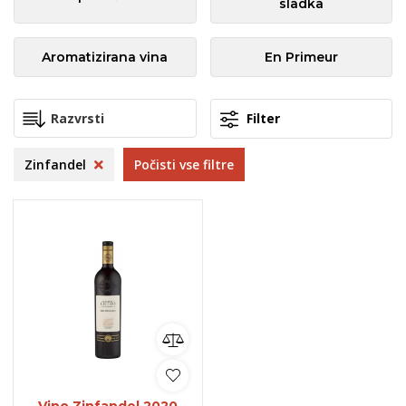
sladka
Aromatizirana vina
En Primeur
Filter
Zinfandel
Počisti vse filtre