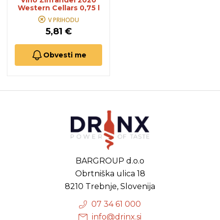
Vino Zinfandel 2020
Western Cellars 0,75 l
V PRIHODU
5,81 €
Obvesti me
BARGROUP d.o.o
Obrtniška ulica 18
8210 Trebnje, Slovenija
07 34 61 000
info@drinx.si