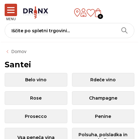
0
MENU
Domov
Santei
Belo vino
Rdeče vino
Rose
Champagne
Prosecco
Penine
Polsuha, polsladka in
Vsa peneča vina