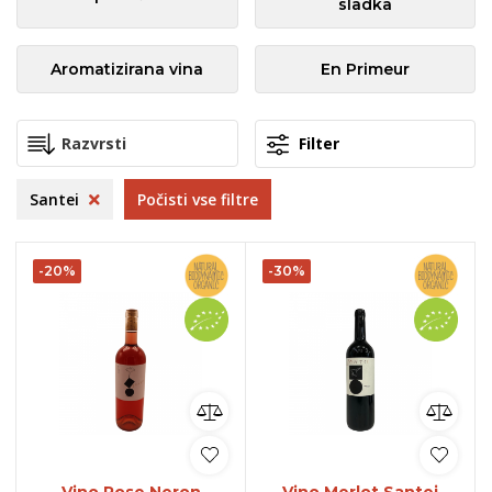
sladka
Aromatizirana vina
En Primeur
Filter
Santei
Počisti vse filtre
-20%
-30%