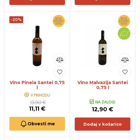
-20%
Vino Pinela Santei 0,75
Vino Malvazija Santei
l
0,75 l
V PRIHODU
NA ZALOGI
13,90 €
11,11 €
12,90 €
Obvesti me
Dodaj v košarico