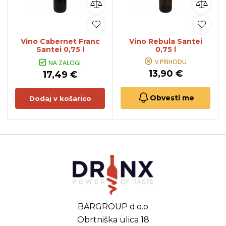
Vino Cabernet Franc
Vino Rebula Santei
Santei 0,75 l
0,75 l
V PRIHODU
NA ZALOGI
13,90 €
17,49 €
Obvesti me
Dodaj v košarico
BARGROUP d.o.o
Obrtniška ulica 18