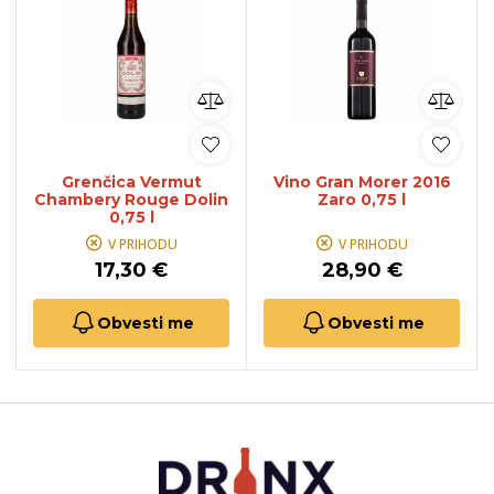
Grenčica Vermut
Vino Gran Morer 2016
Chambery Rouge Dolin
Zaro 0,75 l
0,75 l
V PRIHODU
V PRIHODU
17,30 €
28,90 €
Obvesti me
Obvesti me