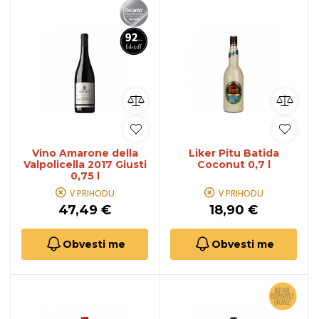
Vino Amarone della
Liker Pitu Batida
Valpolicella 2017 Giusti
Coconut 0,7 l
0,75 l
V PRIHODU
V PRIHODU
47,49 €
18,90 €
Obvesti me
Obvesti me