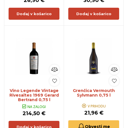
26,90 €
30,90 €
Dodaj v košarico
Dodaj v košarico
Vino Legende Vintage
Grenčica Vermouth
Rivesaltes 1969 Gerard
Sylvmann 0,75 l
Bertrand 0,75 l
V PRIHODU
NA ZALOGI
21,96 €
214,50 €
Obvesti me
Dodaj v košarico