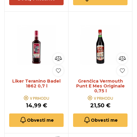
Liker Teranino Badel
Grenčica Vermouth
1862 0,7 l
Punt E Mes Originale
0,75 l
V PRIHODU
V PRIHODU
14,99 €
21,50 €
Obvesti me
Obvesti me