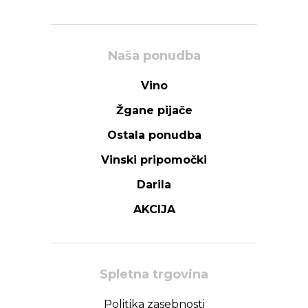
Naša ponudba
Vino
Žgane pijače
Ostala ponudba
Vinski pripomočki
Darila
AKCIJA
Spletna trgovina
Politika zasebnosti