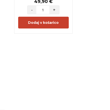
49,90 €
-
+
Dodaj v košarico