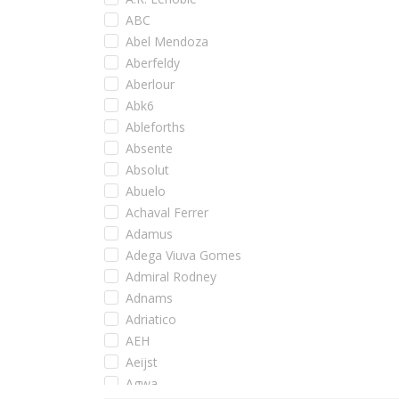
ABC
Abel Mendoza
Aberfeldy
Aberlour
Abk6
Ableforths
Absente
Absolut
Abuelo
Achaval Ferrer
Adamus
Adega Viuva Gomes
Admiral Rodney
Adnams
Adriatico
AEH
Aeijst
Agwa