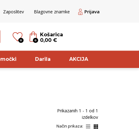
Prijava
Zaposlitev
Blagovne znamke
Košarica
0,00 €
0
0
omočki
Darila
AKCIJA
til
Sorta
ogato Belo /
Cuve
Prikazanih
1 - 1
od
1
ranžno
Pinela
izdelkov
veže belo
Pikolit
Način prikaza:
ogato rdeče
Chardonnay