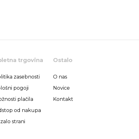
pletna trgovina
Ostalo
litika zasebnosti
O nas
lošni pogoji
Novice
žnosti plačila
Kontakt
stop od nakupa
zalo strani