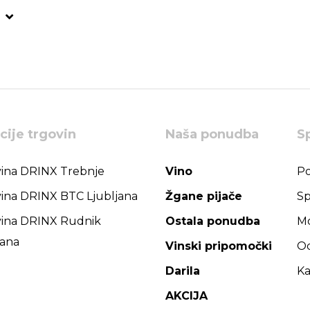
cije trgovin
Naša ponudba
S
ina DRINX Trebnje
Vino
Po
ina DRINX BTC Ljubljana
Žgane pijače
Sp
ina DRINX Rudnik
Ostala ponudba
Mo
jana
Vinski pripomočki
Od
Darila
Ka
AKCIJA