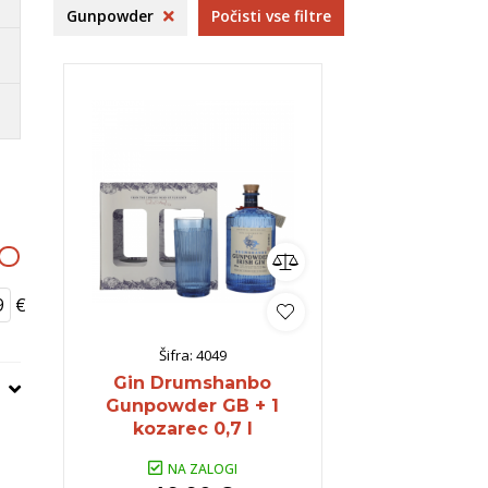
venija
Kras
Frelih
B
Gunpowder
Počisti vse filtre
ija
Dolenjska
B
Istra
S
ko
omočki
Whisky
Pivo
Kozarci
jska ponudba
Natural wine
lej vse
Poglej vse
Poglej vse
P
€
Šifra:
4049
Gin Drumshanbo
Gunpowder GB + 1
kozarec 0,7 l
NA ZALOGI