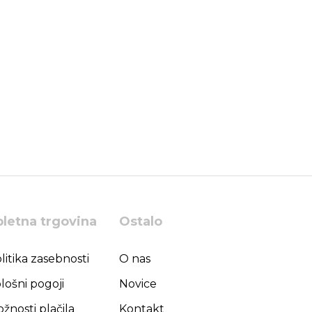
pletna trgovina
Ostalo
litika zasebnosti
O nas
lošni pogoji
Novice
žnosti plačila
Kontakt