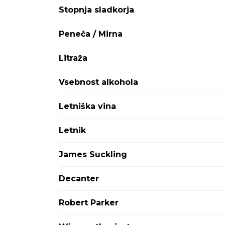
Attems
Stopnja sladkorja
Avignonesi Capannelle
Aviva
Peneča / Mirna
Ayala
Babich
Litraža
Bargylus
Barkola
Vsebnost alkohola
Baron Philippe de Rothschild
Baron-Fuente
Letniška vina
Barone Ricasoli
Barons de Rothschild
Letnik
Bastian
Batič
James Suckling
Bedin
BelAire
Decanter
Bellini
Benvenuti
Robert Parker
Berlucchi
Bernard Defaix