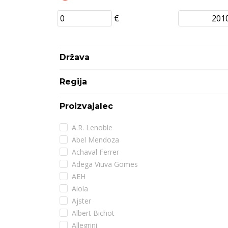
€
Država
Regija
Proizvajalec
A.R. Lenoble
Abel Mendoza
Achaval Ferrer
Adega Viuva Gomes
AEH
Aiola
Ajster
Albert Bichot
Allegrini