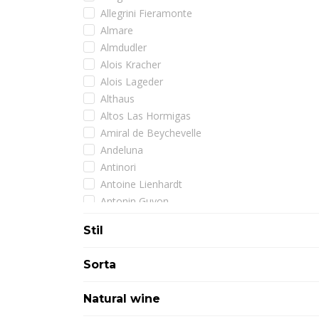
Allegrini Fieramonte
Almare
Almdudler
Alois Kracher
Alois Lageder
Althaus
Altos Las Hormigas
Amiral de Beychevelle
Andeluna
Antinori
Antoine Lienhardt
Antonin Guyon
Arman
Stil
Armand de Brignac
Artadi
Sorta
Assuli
Astoria
Natural wine
Atimo