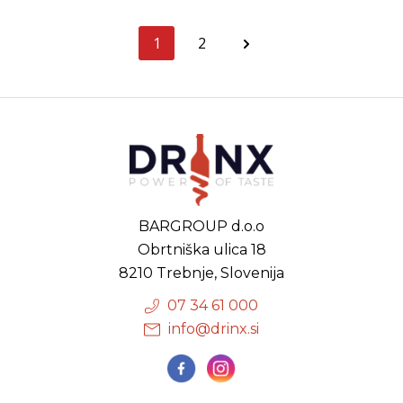
1
2
BARGROUP d.o.o
Obrtniška ulica 18
8210 Trebnje, Slovenija
07 34 61 000
info@drinx.si