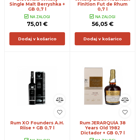
Single Malt Berryshka +
Finition Fut de Rhum
GB 0,7 l
0,7 l
NA ZALOGI
NA ZALOGI
75,01 €
56,05 €
Dodaj v košarico
Dodaj v košarico
Rum XO Founders A.H.
Rum JERARQUiA 38
Riise + GB 0,7 l
Years Old 1982
Dictador + GB 0,7 l