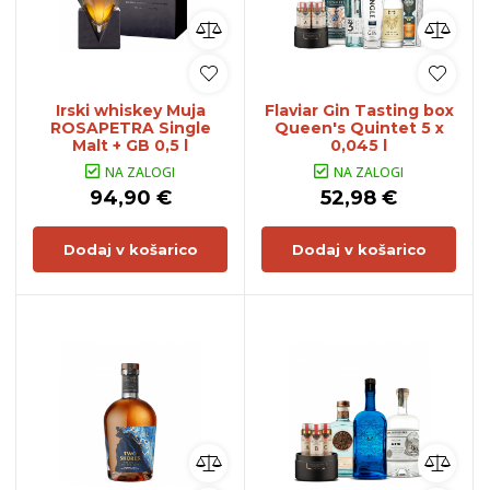
Irski whiskey Muja
Flaviar Gin Tasting box
ROSAPETRA Single
Queen's Quintet 5 x
Malt + GB 0,5 l
0,045 l
NA ZALOGI
NA ZALOGI
94,90 €
52,98 €
Dodaj v košarico
Dodaj v košarico