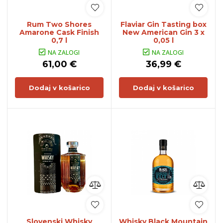
Rum Two Shores
Flaviar Gin Tasting box
Amarone Cask Finish
New American Gin 3 x
0,7 l
0,05 l
NA ZALOGI
NA ZALOGI
61,00 €
36,99 €
Dodaj v košarico
Dodaj v košarico
Slovenski Whisky
Whisky Black Mountain