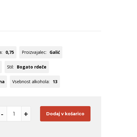
ogato Belo /
Modri pinot
ranžno
Pinot
veže rdeče
Meunier
Zelen
Tequila
Panettone
Hladilniki
Rebula
Registracija B2B
Glera
a:
0,75
Proizvajalec:
Galić
oglej vse
Poglej vse
Stil:
Bogato rdeče
na
Vsebnost alkohola:
13
-
+
Dodaj v košarico