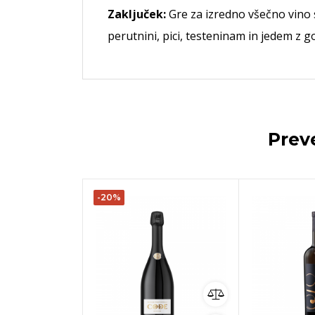
Zaključek:
Gre za izredno všečno vino
perutnini, pici, testeninam in jedem z g
Prev
-20%