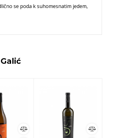
Odlično se poda k suhomesnatim jedem,
a
Galić