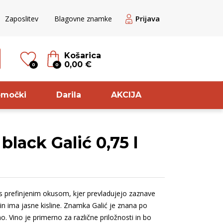
Prijava
Zaposlitev
Blagovne znamke
Košarica
0,00 €
0
0
omočki
Darila
AKCIJA
lack Galić 0,75 l
til
Sorta
ogato rdeče
Pikolit
ogato belo
Chardonnay
 s prefinjenim okusom, kjer prevladujejo zaznave
ogato rose
Cuve
 in ima jasne kisline. Znamka Galić je znana po
veže belo
Pinela
o. Vino je primerno za različne priložnosti in bo