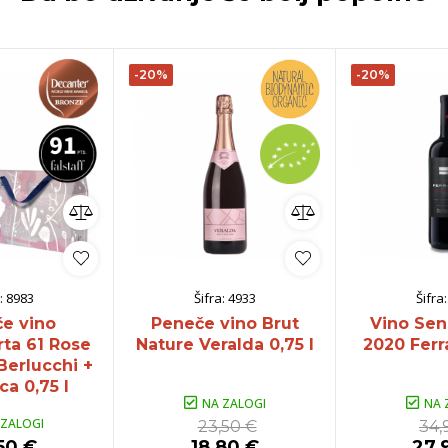
-20%
-20%
:
8983
Šifra:
4933
Šifra
e vino
Peneče vino Brut
Vino Sen
rta 61 Rose
Nature Veralda 0,75 l
2020 Ferra
Berlucchi +
ca 0,75 l
NA ZALOGI
NA 
 ZALOGI
23,50 €
34,
50 €
18,80 €
27,