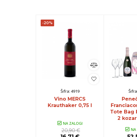
-20%
Šifra:
4919
Šifra
Vino MERCS
Peneč
Krauthaker 0,75 l
Franciaco
Tote Bag 
2 kozar
NA ZALOGI
NA
20,90 €
16,71 €
52,