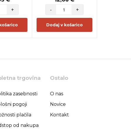
+
-
+
-
košarico
Dodaj v košarico
Dodaj v 
pletna trgovina
Ostalo
litika zasebnosti
O nas
lošni pogoji
Novice
žnosti plačila
Kontakt
stop od nakupa