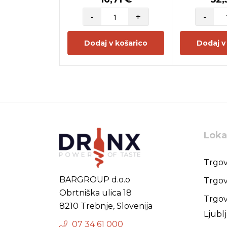
-
+
-
Dodaj v košarico
Dodaj v
Loka
Trgov
BARGROUP d.o.o
Trgov
Obrtniška ulica 18
Trgov
8210 Trebnje, Slovenija
Ljubl
07 34 61 000