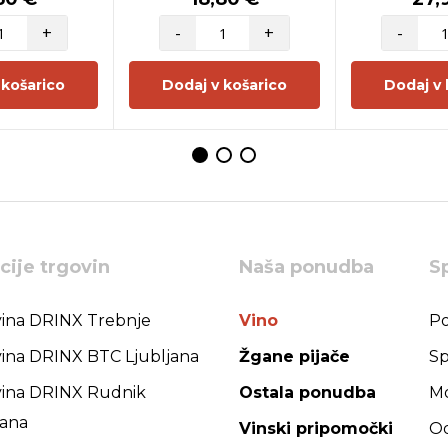
+
-
+
-
 košarico
Dodaj v košarico
Dodaj v 
cije trgovin
Naša ponudba
S
ina DRINX Trebnje
Vino
Po
ina DRINX BTC Ljubljana
Žgane pijače
Sp
ina DRINX Rudnik
Ostala ponudba
Mo
jana
Vinski pripomočki
Od