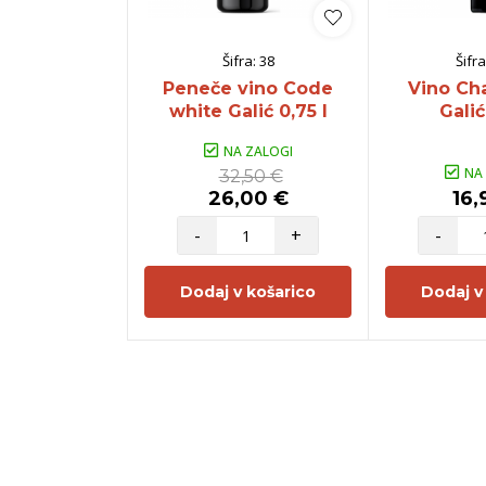
Šifra:
38
Šifra
Peneče vino Code
Vino Ch
white Galić 0,75 l
Galić
NA ZALOGI
NA
32,50 €
26,00 €
16,
-
+
-
Dodaj v košarico
Dodaj v