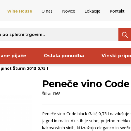
Wine House
O nas
Novice
Lokacije
Kontakt
ane pijače
Ostala ponudba
Vinski prip
pinot Šturm 2013 0,75 l
Peneče vino Code b
ava
Regija
Proizvajalec
S
Šifra:
1368
aška
Goriška Brda
Frelih
B
nija
Kras
Keltis
B
Peneče vino Code black Galić 0,75 l navdušuje
rija
Dolenjska
Codorniu
B
jagod in malin. V ustih je suho, prijetno mehko
ncija
Vipavska
Pommery
S
kakovostnih vinih, ki izražajo eleganco in svežin