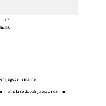
uktu?
lačna.
em jagode in maline.
in malin, ki se dopolnjujejo z nežnimi