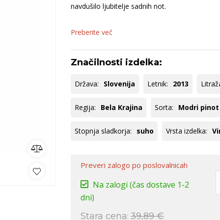
ija
dolina
Sanctum
B
navdušilo ljubitelje sadnih not.
venija
Bela Krajina
O
Istra
S
Preberite več
ko
omočki
Whisky
Pivo
Kozarci
Značilnosti izdelka:
jska ponudba
Natural wine
Država:
Slovenija
Letnik:
2013
Litraž
lej vse
Poglej vse
Poglej vse
P
Regija:
Bela Krajina
Sorta:
Modri pinot
Stopnja sladkorja:
suho
Vrsta izdelka:
Vi
Preveri zalogo
po poslovalnicah
Na zalogi
(čas dostave 1-2
dni)
Stara cena:
39,89 €