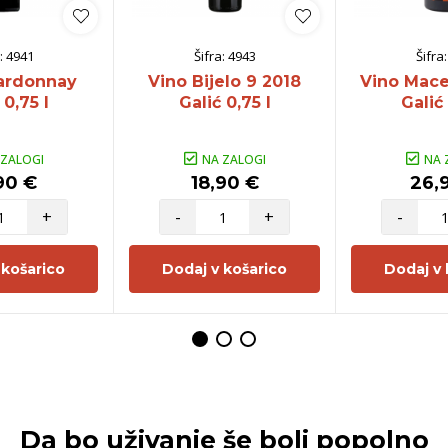
:
4941
Šifra:
4943
Šifra
ardonnay
Vino Bijelo 9 2018
Vino Mace
 0,75 l
Galić 0,75 l
Galić 
 ZALOGI
NA ZALOGI
NA 
90 €
18,90 €
26,
+
-
+
-
 košarico
Dodaj v košarico
Dodaj v 
Da bo uživanje še bolj popolno