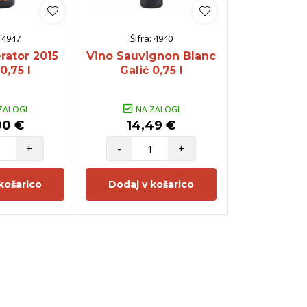
:
4947
Šifra:
4940
Šifra:
rator 2015
Vino Sauvignon Blanc
Vino Rose G
0,75 l
Galić 0,75 l
ZALOGI
NA ZALOGI
NA Z
90 €
14,49 €
13,4
+
-
+
-
košarico
Dodaj v košarico
Dodaj v 