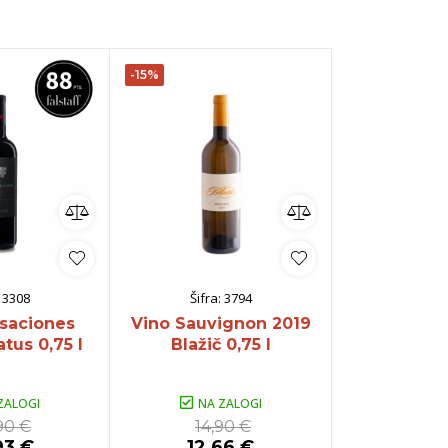
-15%
-40%
:
3308
Šifra:
3794
Šifra:
saciones
Vino Sauvignon 2019
Vino Schill
tus 0,75 l
Blažič 0,75 l
Mythopia
ZALOGI
NA ZALOGI
NA Z
90 €
14,90 €
98,
93 €
12,66 €
59,2