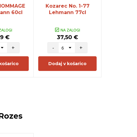
 HOMMAGE
Kozarec No. 1-77
Kozarec 
ann 60cl
Lehmann 77cl
66 Lehma
ZALOGI
NA ZALOGI
NA Z
99 €
37,50 €
15,9
+
-
+
-
košarico
Dodaj v košarico
Dodaj v 
Rozes