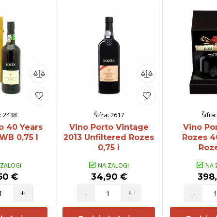
:
2438
Šifra:
2617
Šifra
o 40 Years
Vino Porto Vintage
Vino Po
WB 0,75 l
2013 Unfiltered Rozes
Rozes 4
0,75 l
Roze
 ZALOGI
NA ZALOGI
NA 
50 €
34,90 €
398,
+
-
+
-