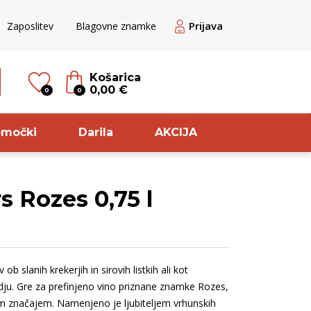
Prijava
Zaposlitev
Blagovne znamke
Košarica
0,00 €
0
0
omočki
Darila
AKCIJA
s Rozes 0,75 l
til
Sorta
ogato Belo /
Pinot
ranžno
Meunier
ob slanih krekerjih in sirovih listkih ali kot
ogato belo
Chardonnay
ju. Gre za prefinjeno vino priznane znamke Rozes,
veže belo
Zelen
im značajem. Namenjeno je ljubiteljem vrhunskih