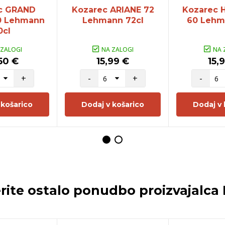
c GRAND
Kozarec ARIANE 72
Kozarec
0 Lehmann
Lehmann 72cl
60 Lehm
0cl
 ZALOGI
NA ZALOGI
NA 
50 €
15,99 €
15,
+
-
+
-
 košarico
Dodaj v košarico
Dodaj v 
rite ostalo ponudbo proizvajalca