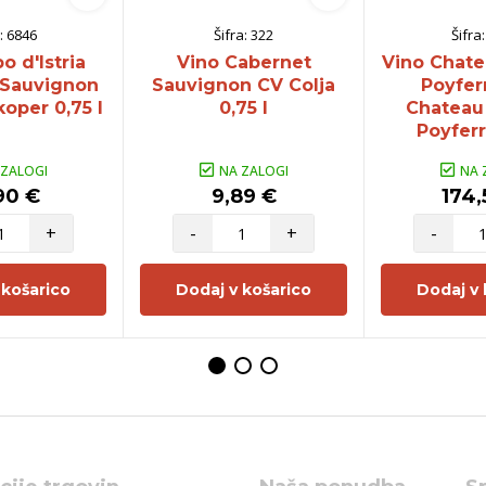
:
6846
Šifra:
322
Šifra
o d'Istria
Vino Cabernet
Vino Chate
 Sauvignon
Sauvignon CV Colja
Poyfer
oper 0,75 l
0,75 l
Chateau 
Poyferr
 ZALOGI
NA ZALOGI
NA 
90 €
9,89 €
174,
+
-
+
-
 košarico
Dodaj v košarico
Dodaj v 