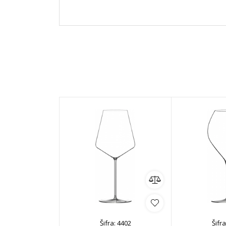
Šifra:
4402
Šifra