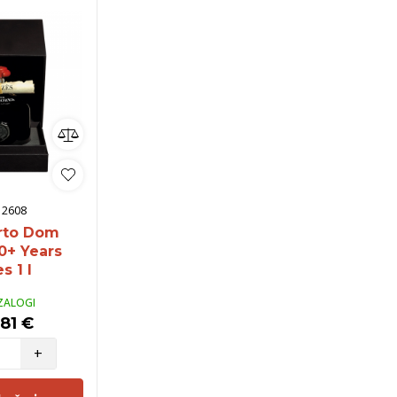
:
2608
rto Dom
0+ Years
s 1 l
ZALOGI
81 €
+