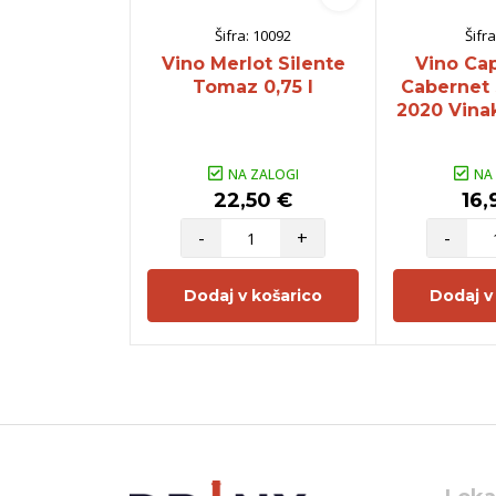
Šifra:
10092
Šifra
Vino Merlot Silente
Vino Cap
Tomaz 0,75 l
Cabernet
2020 Vinak
NA ZALOGI
NA
22,50 €
16,
-
+
-
Dodaj v košarico
Dodaj v