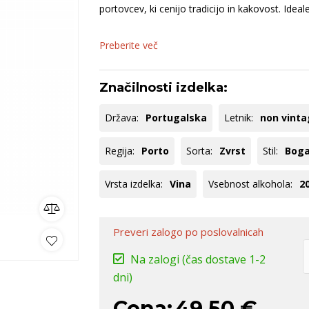
aška
Bela Krajina
Pommery
B
portovcev, ki cenijo tradicijo in kakovost. Ideal
ija
Istra
B
Dolenjska
S
Preberite več
ko
omočki
Whisky
Pivo
Kozarci
Značilnosti izdelka:
jska ponudba
Natural wine
Država:
Portugalska
Letnik:
non vint
lej vse
Poglej vse
Poglej vse
P
Regija:
Porto
Sorta:
Zvrst
Stil:
Boga
Vrsta izdelka:
Vina
Vsebnost alkohola:
2
Preveri zalogo
po poslovalnicah
Na zalogi
(čas dostave 1-2
dni)
Cena:
49,50 €