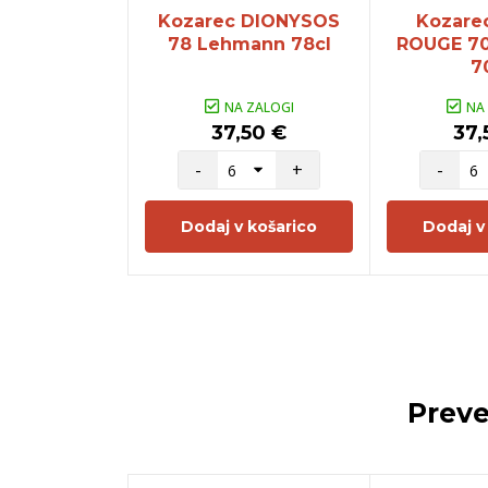
Kozarec DIONYSOS
Kozare
78 Lehmann 78cl
ROUGE 7
7
NA ZALOGI
NA
37,50 €
37,
-
+
-
Dodaj v košarico
Dodaj v
Preve