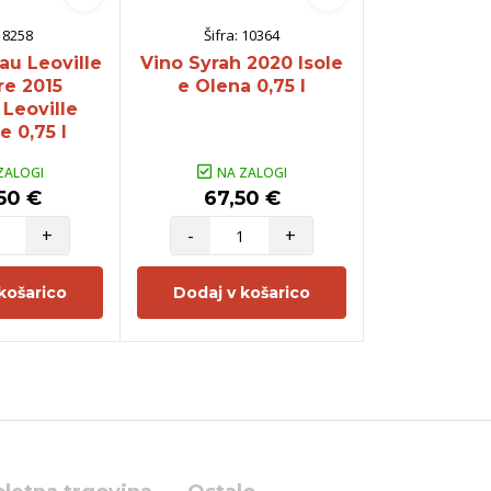
:
8258
Šifra:
10364
Šifra:
au Leoville
Vino Syrah 2020 Isole
Vino Mer
re 2015
e Olena 0,75 l
Buccella
Leoville
e 0,75 l
ZALOGI
NA ZALOGI
NA Z
50 €
67,50 €
300,
+
-
+
-
košarico
Dodaj v košarico
Dodaj v 