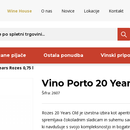
Wine House
O nas
Novice
Lokacije
Kontakt
ane pijače
Ostala ponudba
Vinski prip
ars Rozes 0,75 l
Vino Porto 20 Year
ava
Regija
Proizvajalec
S
Šifra:
2607
ncija
Kras
Keltis
B
nija
Vipavska
Sanctum
O
Rozes 20 Years Old je izvrstna izbira kot aperitiv 
venija
dolina
Frelih
B
spremljava čokoladnim sladicam in suhemu sad
rija
Goriška Brda
Codorniu
S
ki navdušuje s svojo kompleksnostjo in bogat