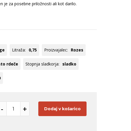
ogato rdeče
Rebula
en je za posebne priložnosti ali kot darilo.
ogato rose
Cuve
veže rdeče
Modri pinot
Pinela
Tequila
Panettone
Hladilniki
Glera
Registracija B2B
Pikolit
age
Litraža:
0,75
Proizvajalec:
Rozes
oglej vse
Poglej vse
to rdeče
Stopnja sladkorja:
sladko
0
-
+
Dodaj v košarico