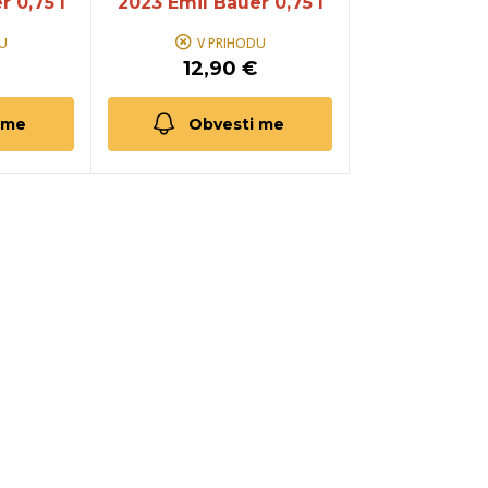
r 0,75 l
2023 Emil Bauer 0,75 l
U
V PRIHODU
€
12,90 €
 me
Obvesti me