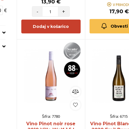
13,90 €
V PRIHOD
€
-
+
17,90 €
Obvesti
Dodaj v košarico
Šifra:
7780
Šifra:
6715
Vino Pinot noir rose
Vino Pinot Bla