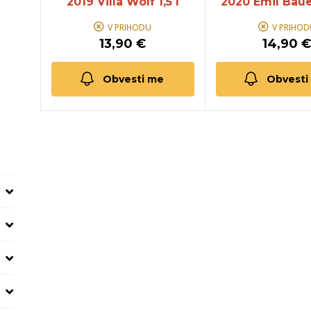
2019 Villa Wolf 1,5 l
2020 Emil Baue
V PRIHODU
V PRIHOD
13,90 €
14,90 
Obvesti me
Obvesti