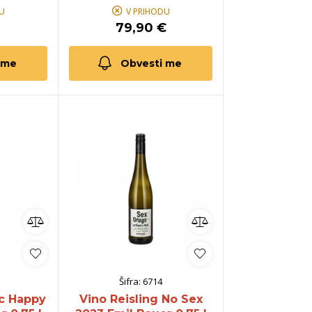
U
V PRIHODU
79,90 €
 me
Obvesti me
Šifra:
6714
nc Happy
Vino Reisling No Sex