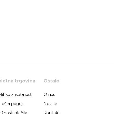
pletna trgovina
Ostalo
litika zasebnosti
O nas
lošni pogoji
Novice
žnosti plačila
Kontakt