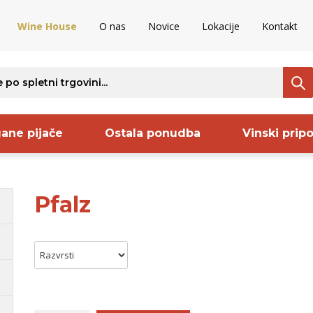
Wine House
O nas
Novice
Lokacije
Kontakt
ane pijače
Ostala ponudba
Vinski prip
Pfalz
ava
Regija
Proizvajalec
S
ija
Istra
Keltis
B
rija
Bela Krajina
Frelih
S
aška
Kras
Sanctum
B
nija
Vipavska
Codorniu
B