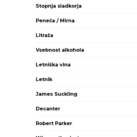
Jumilla
Stopnja sladkorja
Kakheti
Kamptal
Peneča / Mirna
Kontinentalna Hrvaška
Lazio
Litraža
Liguria
Lisboa
Vsebnost alkohola
Livermore Valley, Kalifornija
Lombardia
Letniška vina
Madeira
Marche
Letnik
Margaret River
Mosel
James Suckling
Nahe
Napa Valley, Kalifornija
Decanter
Navarra
Nelson
Robert Parker
North Canterbury
Oregon