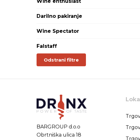
Wine enthusiast
Otago
Paso Robles
Darilno pakiranje
Patagonija
Pfalz
(6)
Wine Spectator
Piemonte
Prosecco
Falstaff
Puglia
Rio Negro
Odstrani filtre
Rona
Saar
Salento
Salta
Sardinija
Loka
Sicilia
Slavonija
Sonoma Country, Kalifornija
Trgov
Srem
BARGROUP d.o.o
Trgov
Steiermark
Obrtniška ulica 18
Stellenbosch
Trgov