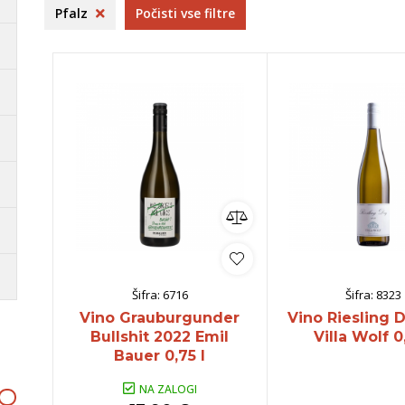
ncija
dolina
Pommery
B
Pfalz
Počisti vse filtre
venija
Dolenjska
O
Goriška Brda
S
ko
omočki
Whisky
Pivo
Kozarci
jska ponudba
Natural wine
lej vse
Poglej vse
Poglej vse
P
Šifra:
6716
Šifra:
8323
Vino Grauburgunder
Vino Riesling 
Bullshit 2022 Emil
Villa Wolf 0
Bauer 0,75 l
NA ZALOGI