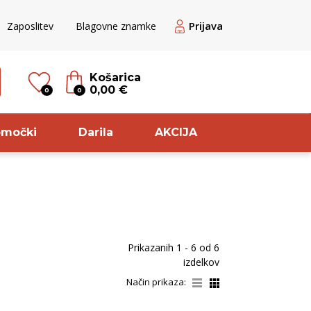
Prijava
Zaposlitev
Blagovne znamke
Košarica
0,00 €
0
0
omočki
Darila
AKCIJA
til
Sorta
ogato belo
Zelen
Prikazanih
1 - 6
od
6
veže rdeče
Glera
izdelkov
ogato rdeče
Pikolit
Način prikaza:
ogato rose
Pinela