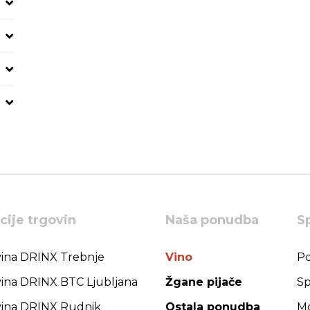
cije trgovin
Naša ponudba
S
ina DRINX Trebnje
Vino
Po
ina DRINX BTC Ljubljana
Žgane pijače
Sp
ina DRINX Rudnik
Ostala ponudba
Mo