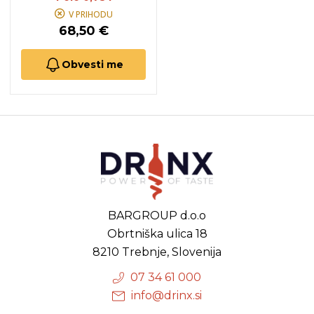
V PRIHODU
68,50 €
Obvesti me
BARGROUP d.o.o
Obrtniška ulica 18
8210 Trebnje, Slovenija
07 34 61 000
info@drinx.si