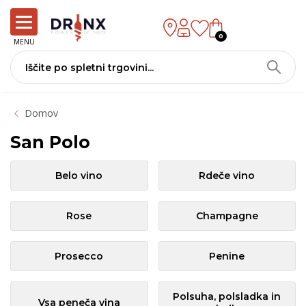
0
MENU
Domov
San Polo
Belo vino
Rdeče vino
Rose
Champagne
Prosecco
Penine
Polsuha, polsladka in
Vsa peneča vina