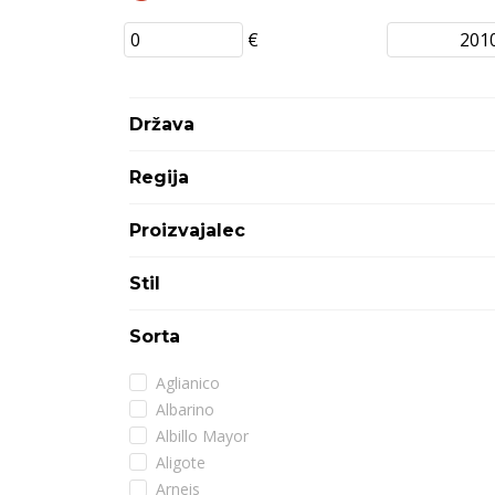
€
Država
Regija
Proizvajalec
Stil
Sorta
Aglianico
Albarino
Albillo Mayor
Aligote
Arneis