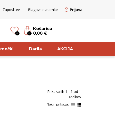
Prijava
Zaposlitev
Blagovne znamke
Košarica
0,00 €
0
0
omočki
Darila
AKCIJA
til
Sorta
veže rdeče
Pinot
Prikazanih
1 - 1
od
1
ogato Belo /
Meunier
izdelkov
ranžno
Pinela
Način prikaza:
veže belo
Glera