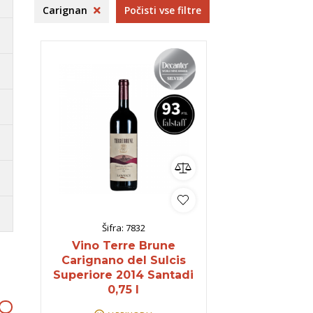
rija
Istra
Sanctum
B
Carignan
Počisti vse filtre
venija
Dolenjska
B
Kras
B
ko
omočki
Whisky
Pivo
Kozarci
jska ponudba
Natural wine
lej vse
Poglej vse
Poglej vse
P
Šifra:
7832
Vino Terre Brune
Carignano del Sulcis
Superiore 2014 Santadi
0,75 l