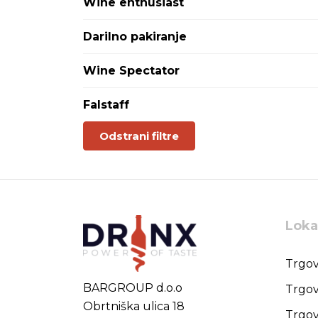
Wine enthusiast
Klarnica
Kraljevina
Darilno pakiranje
Lagrein
Lambrusco
Wine Spectator
Laški rizling
Lucido
Falstaff
Malbec
Malvasia
Odstrani filtre
Malvazija
Marselan
Merlot
Meuiner
Modra frankinja
Loka
Modri pinot
Montepulciano
Moscatel
Trgov
Mourvedre
BARGROUP d.o.o
Trgov
Muscadet
Obrtniška ulica 18
Muscat
Trgov