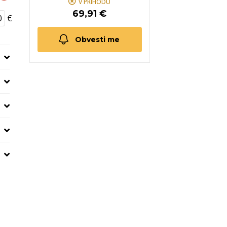
V PRIHODU
69,91 €
€
Obvesti me