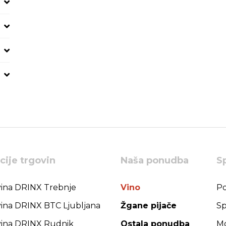
cije trgovin
Naša ponudba
S
ina DRINX Trebnje
Vino
Po
ina DRINX BTC Ljubljana
Žgane pijače
Sp
ina DRINX Rudnik
Ostala ponudba
Mo