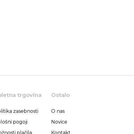
pletna trgovina
Ostalo
litika zasebnosti
O nas
lošni pogoji
Novice
žnosti plačila
Kontakt