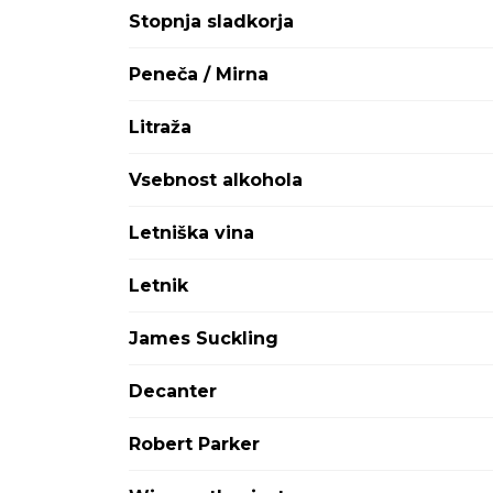
Dolcetto
Stopnja sladkorja
Falanghina
Fiano
Peneča / Mirna
Fruhroter Veltliner
Gamay
Litraža
Garganega
Garnacha Tinta
Vsebnost alkohola
Glera
Graciano
Letniška vina
Graševina
Greco
Letnik
Grenache
Grignolino
James Suckling
Grillo
Grk
Decanter
Gruner Veltliner
Insolia
Robert Parker
Inzolia
Jakot