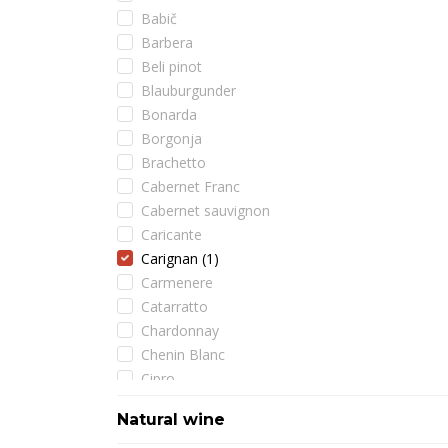
Babič
Barbera
Beli pinot
Blauburgunder
Bonarda
Borgonja
Brachetto
Cabernet Franc
Cabernet sauvignon
Caricante
Carignan
(1)
Carmenere
Catarratto
Chardonnay
Chenin Blanc
Cipro
Cortese
Natural wine
Črna rebula