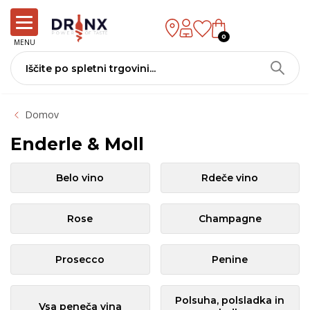
0
MENU
Domov
Enderle & Moll
Belo vino
Rdeče vino
Rose
Champagne
Prosecco
Penine
Polsuha, polsladka in
Vsa peneča vina