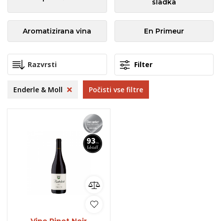
sladka
Aromatizirana vina
En Primeur
Filter
Enderle & Moll
Počisti vse filtre