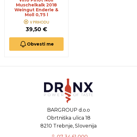
Vino Pinot Noir
Muschelkalk 2018
Weingut Enderle &
Moll 0,75 l
V PRIHODU
39,50 €
Obvesti me
BARGROUP d.o.o
Obrtniška ulica 18
8210 Trebnje, Slovenija
07 34 61 000