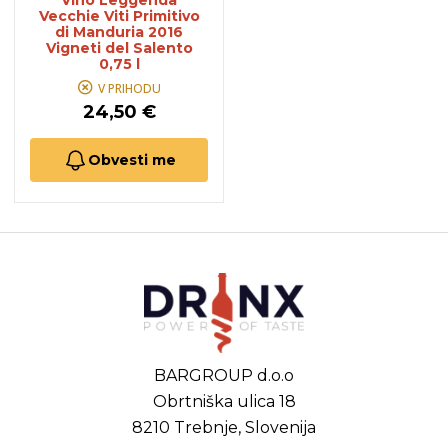
Vino Leggenda
Vecchie Viti Primitivo
di Manduria 2016
Vigneti del Salento
0,75 l
V PRIHODU
24,50 €
Obvesti me
BARGROUP d.o.o
Obrtniška ulica 18
8210 Trebnje, Slovenija