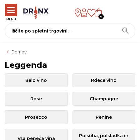
0
MENU
Domov
Leggenda
Belo vino
Rdeče vino
Rose
Champagne
Prosecco
Penine
Polsuha, polsladka in
Vsa peneča vina