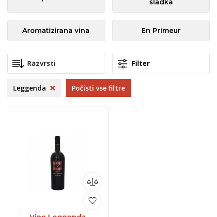
sladka
Aromatizirana vina
En Primeur
Filter
Leggenda
Počisti vse filtre