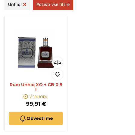
Unhiq
Počisti vse filtre
Rum Unhiq XO + GB 0,5
l
V PRIHODU
99,91 €
Obvesti me