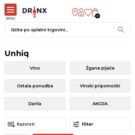
0
MENU
Unhiq
Vino
Žgane pijače
Ostala ponudba
Vinski pripomočki
Darila
AKCIJA
Filter