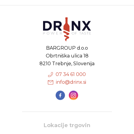
BARGROUP d.o.o
Obrtniška ulica 18
8210 Trebnje, Slovenija
07 34 61 000
info@drinx.si
Lokacije trgovin