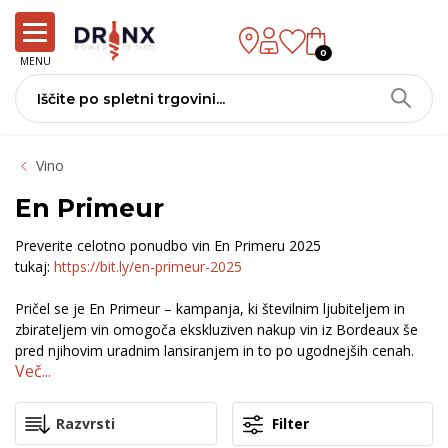
0
MENU
Vino
En Primeur
Preverite celotno ponudbo vin En Primeru 2025
tukaj:
https://bit.ly/en-primeur-2025
Pričel se je En Primeur – kampanja, ki številnim ljubiteljem in
zbirateljem vin omogoča ekskluziven nakup vin iz Bordeaux še
pred njihovim uradnim lansiranjem in to po ugodnejših cenah.
Več...
Filter