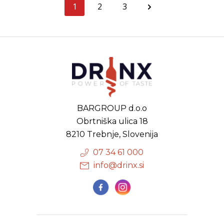
1
2
3
BARGROUP d.o.o
Obrtniška ulica 18
8210 Trebnje, Slovenija
07 34 61 000
info@drinx.si