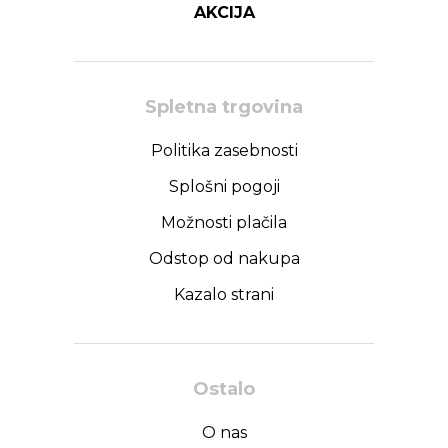
AKCIJA
Spletna trgovina
Politika zasebnosti
Splošni pogoji
Možnosti plačila
Odstop od nakupa
Kazalo strani
Ostalo
O nas