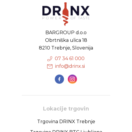
BARGROUP d.o.o
Obrtniška ulica 18
8210 Trebnje, Slovenija
07 34 61 000
info@drinx.si
Lokacije trgovin
Trgovina DRINX Trebnje