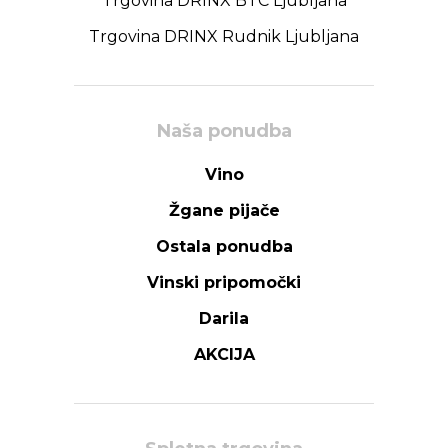
Trgovina DRINX BTC Ljubljana
Trgovina DRINX Rudnik Ljubljana
Naša ponudba
Vino
Žgane pijače
Ostala ponudba
Vinski pripomočki
Darila
AKCIJA