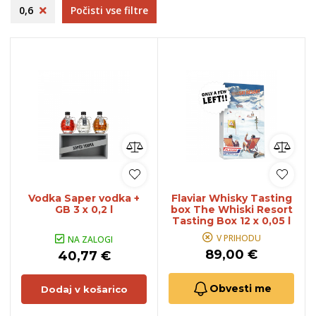
0,6
Počisti vse filtre
Vodka Saper vodka +
Flaviar Whisky Tasting
GB 3 x 0,2 l
box The Whiski Resort
Tasting Box 12 x 0,05 l
V PRIHODU
NA ZALOGI
89,00 €
40,77 €
Obvesti me
Dodaj v košarico