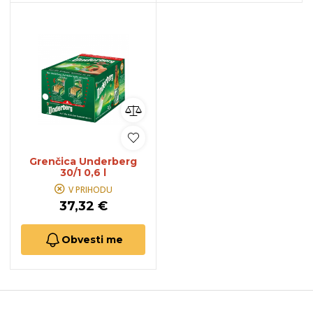
Grenčica Underberg
30/1 0,6 l
V PRIHODU
37,32 €
Obvesti me