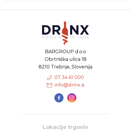
BARGROUP d.o.o
Obrtniška ulica 18
8210 Trebnje, Slovenija
07 34 61 000
info@drinx.si
Lokacije trgovin