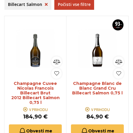
Billecart Salmon
Počisti vse filtre
Champagne Cuvee
Champagne Blanc de
Nicolas Francois
Blanc Grand Cru
Billecart Brut
Billecart Salmon 0,75 l
2012 Billecart Salmon
0,75 l
V PRIHODU
V PRIHODU
184,90 €
84,90 €
Obvesti me
Obvesti me