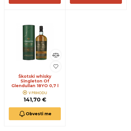
Škotski whisky
Singleton Of
Glendullan 18YO 0,7 l
V PRIHODU
141,70 €
Obvesti me