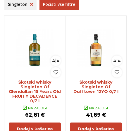
Singleton
Počisti vse filtre
Škotski whisky
Škotski whisky
Singleton Of
Singleton Of
Glendullan 15 Years Old
Dufftown 12YO 0,7 l
FRUITY DECADENCE
0,7 l
NA ZALOGI
NA ZALOGI
62,81 €
41,89 €
Dodaj v košarico
Dodaj v košarico