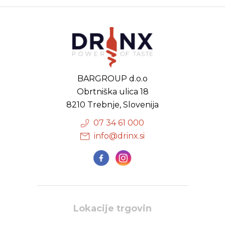
BARGROUP d.o.o
Obrtniška ulica 18
8210 Trebnje, Slovenija
07 34 61 000
info@drinx.si
Lokacije trgovin