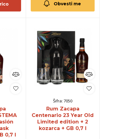
Obvesti me
rico
Šifra:
7050
pa
Rum Zacapa
ISTEMA
Centenario 23 Year Old
asión
Limited edition + 2
ask
kozarca + GB 0,7 l
B 0,7 l