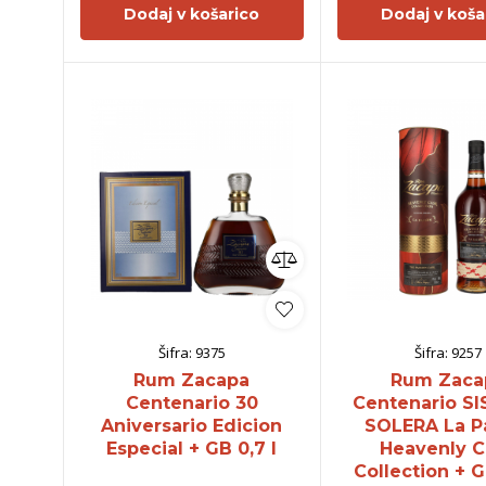
Dodaj v košarico
Dodaj v koša
Šifra:
9375
Šifra:
9257
Rum Zacapa
Rum Zaca
Centenario 30
Centenario S
Aniversario Edicion
SOLERA La P
Especial + GB 0,7 l
Heavenly C
Collection + G