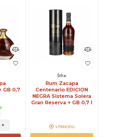
Šifra:
pa
Rum Zacapa
+ GB 0,7
Centenario EDICION
NEGRA Sistema Solera
Gran Reserva + GB 0,7 l
I
€
+
V PRIHODU