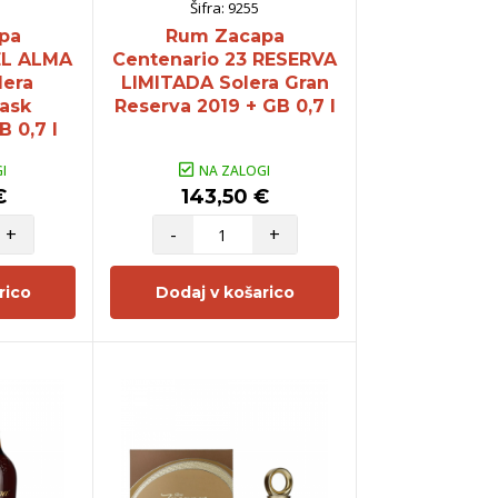
Šifra:
9255
pa
Rum Zacapa
EL ALMA
Centenario 23 RESERVA
lera
LIMITADA Solera Gran
ask
Reserva 2019 + GB 0,7 l
B 0,7 l
I
NA ZALOGI
€
143,50 €
+
-
+
rico
Dodaj v košarico