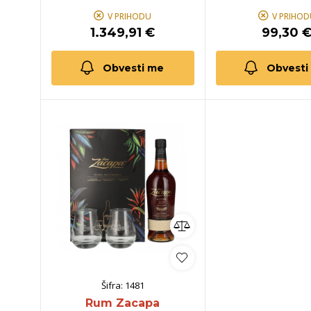
V PRIHODU
V PRIHOD
1.349,91 €
99,30 
Obvesti me
Obvesti
Šifra:
1481
Rum Zacapa