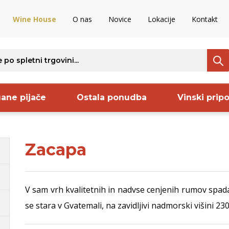
Wine House
O nas
Novice
Lokacije
Kontakt
ane pijače
Ostala ponudba
Vinski prip
Zacapa
ava
Regija
Proizvajalec
S
nija
Kras
Keltis
S
V sam vrh kvalitetnih in nadvse cenjenih rumov spad
ncija
Bela Krajina
Sanctum
B
se stara v Gvatemali, na zavidljivi nadmorski višini 230
rija
Vipavska
Pommery
B
ija
dolina
Frelih
S