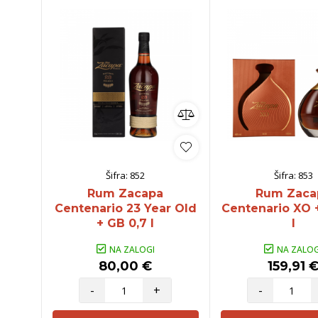
Šifra:
852
Šifra:
853
Rum Zacapa
Rum Zaca
Centenario 23 Year Old
Centenario XO 
+ GB 0,7 l
l
NA ZALOGI
NA ZALOG
80,00 €
159,91 
-
+
-