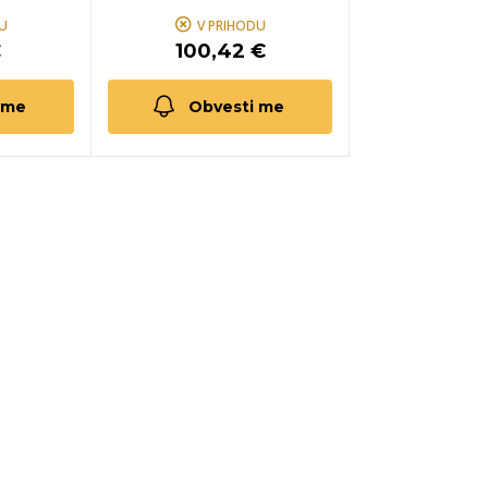
U
V PRIHODU
€
100,42 €
 me
Obvesti me