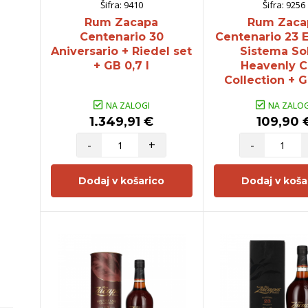
Šifra:
9410
Šifra:
9256
Rum Zacapa
Rum Zaca
Centenario 30
Centenario 23 
Aniversario + Riedel set
Sistema So
+ GB 0,7 l
Heavenly C
Collection + G
NA ZALOGI
NA ZALOG
1.349,91 €
109,90 
-
+
-
Dodaj v košarico
Dodaj v koša