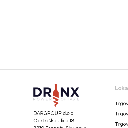
Balvenie
Bambarria
Banks
Baraba
Barbancourt
Bardi
Bargylus
Barkola
Barn
Baron de Sigognac
Baron Otard
Baron Philippe de Rothschild
Baron-Fuente
Loka
Barone Ricasoli
Barons de Rothschild
Trgov
Barsol Pisco
BARGROUP d.o.o
Trgov
Basil Hayden's
Obrtniška ulica 18
Bastian
Trgov
Batič