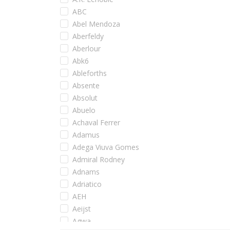
ABC
Abel Mendoza
Aberfeldy
Aberlour
Abk6
Ableforths
Absente
Absolut
Abuelo
Achaval Ferrer
Adamus
Adega Viuva Gomes
Admiral Rodney
Adnams
Adriatico
AEH
Aeijst
Agwa