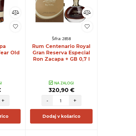
Šifra:
2858
pa
Rum Centenario Royal
Year Old
Gran Reserva Especial
Ron Zacapa + GB 0,7 l
I
NA ZALOGI
€
320,90 €
+
-
+
rico
Dodaj v košarico