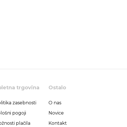
pletna trgovina
Ostalo
litika zasebnosti
O nas
lošni pogoji
Novice
žnosti plačila
Kontakt