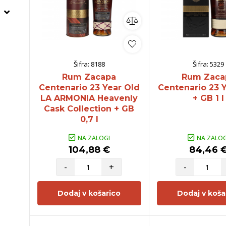
Šifra:
8188
Šifra:
5329
Rum Zacapa
Rum Zaca
Centenario 23 Year Old
Centenario 23 
LA ARMONIA Heavenly
+ GB 1 l
Cask Collection + GB
0,7 l
NA ZALOGI
NA ZALOG
104,88 €
84,46 
-
+
-
Dodaj v košarico
Dodaj v koša