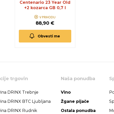
Centenario 23 Year Old
+2 kozarca GB 0,7 l
V PRIHODU
88,90 €
Obvesti me
cije trgovin
Naša ponudba
S
ina DRINX Trebnje
Vino
Po
ina DRINX BTC Ljubljana
Žgane pijače
Sp
ina DRINX Rudnik
Ostala ponudba
Mo