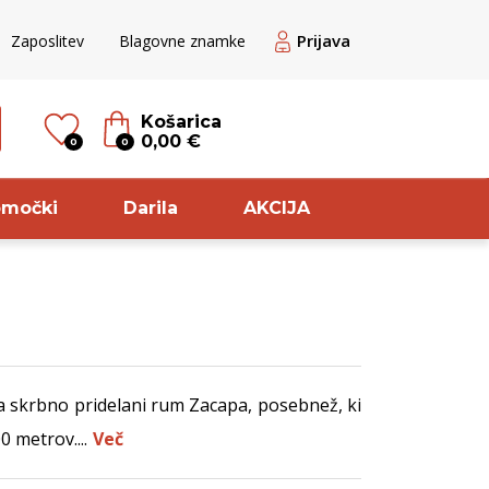
Prijava
Zaposlitev
Blagovne znamke
Košarica
0,00 €
0
0
omočki
Darila
AKCIJA
til
Sorta
veže belo
Modri pinot
a skrbno pridelani rum Zacapa, posebnež, ki
ogato rose
Rebula
0 metrov....
Več
ogato belo
Zelen
veže rdeče
Chardonnay