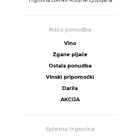
Trgovina DRINX Rudnik Ljubljana
Naša ponudba
Vino
Žgane pijače
Ostala ponudba
Vinski pripomočki
Darila
AKCIJA
Spletna trgovina