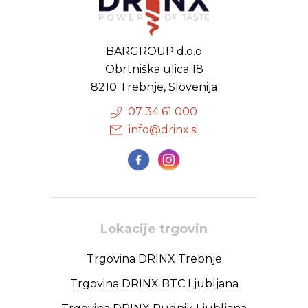
BARGROUP d.o.o
Obrtniška ulica 18
8210 Trebnje, Slovenija
07 34 61 000
info@drinx.si
Lokacije trgovin
Trgovina DRINX Trebnje
Trgovina DRINX BTC Ljubljana