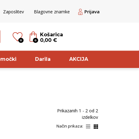
Prijava
Zaposlitev
Blagovne znamke
Košarica
0,00 €
0
0
omočki
Darila
AKCIJA
til
Sorta
ogato rose
Chardonnay
Prikazanih
1 - 2
od
2
ogato Belo /
Pinela
izdelkov
ranžno
Zelen
Način prikaza:
veže belo
Cuve