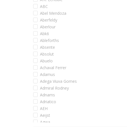
ABC
Abel Mendoza
Aberfeldy
Aberlour
Abk6
Ableforths
Absente
Absolut
Abuelo
Achaval Ferrer
Adamus
Adega Viuva Gomes
Admiral Rodney
Adnams
Adriatico
AEH
Aeijst
Agwa