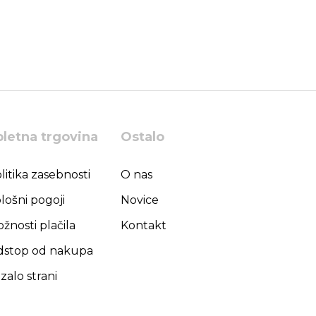
pletna trgovina
Ostalo
litika zasebnosti
O nas
lošni pogoji
Novice
žnosti plačila
Kontakt
stop od nakupa
zalo strani