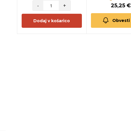
-
+
25,25 €
Obvesti
Dodaj v košarico