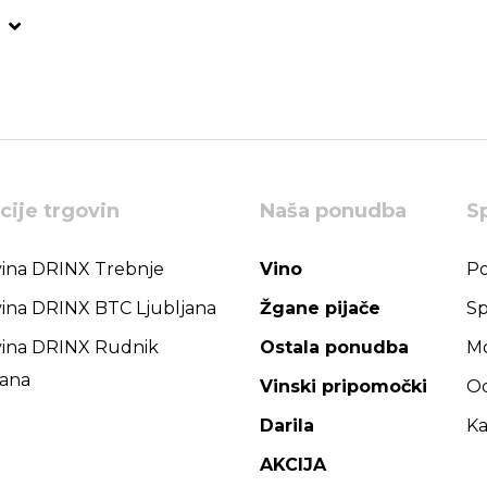
cije trgovin
Naša ponudba
S
ina DRINX Trebnje
Vino
Po
ina DRINX BTC Ljubljana
Žgane pijače
Sp
ina DRINX Rudnik
Ostala ponudba
Mo
jana
Vinski pripomočki
Od
Darila
Ka
AKCIJA