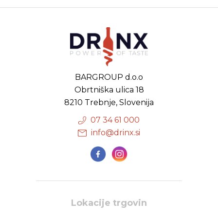
BARGROUP d.o.o
Obrtniška ulica 18
8210 Trebnje, Slovenija
07 34 61 000
info@drinx.si
Lokacije trgovin