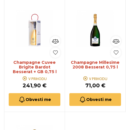
Champagne Cuvee
Champagne Millesime
Brigite Bardot
2008 Besserat 0,75 l
Besserat + GB 0,75 l
V PRIHODU
V PRIHODU
241,90 €
71,00 €
Obvesti me
Obvesti me