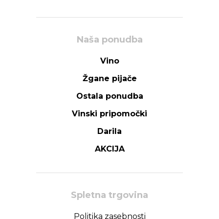
Naša ponudba
Vino
Žgane pijače
Ostala ponudba
Vinski pripomočki
Darila
AKCIJA
Spletna trgovina
Politika zasebnosti