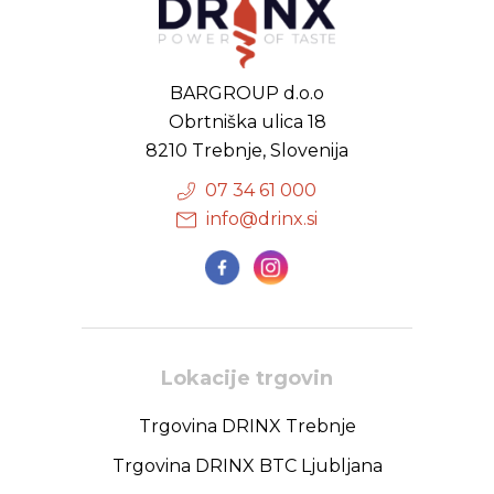
BARGROUP d.o.o
Obrtniška ulica 18
8210 Trebnje, Slovenija
07 34 61 000
info@drinx.si
Lokacije trgovin
Trgovina DRINX Trebnje
Trgovina DRINX BTC Ljubljana