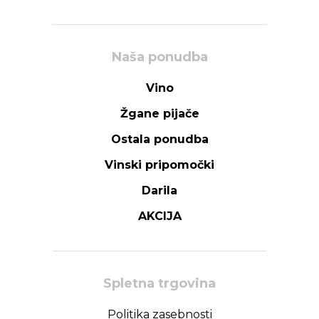
Naša ponudba
Vino
Žgane pijače
Ostala ponudba
Vinski pripomočki
Darila
AKCIJA
Spletna trgovina
Politika zasebnosti