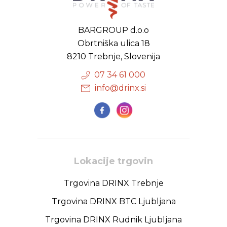
BARGROUP d.o.o
Obrtniška ulica 18
8210 Trebnje, Slovenija
07 34 61 000
info@drinx.si
Lokacije trgovin
Trgovina DRINX Trebnje
Trgovina DRINX BTC Ljubljana
Trgovina DRINX Rudnik Ljubljana