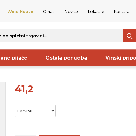
Wine House
O nas
Novice
Lokacije
Kontakt
ane pijače
Ostala ponudba
Vinski prip
41,2
ava
Regija
Proizvajalec
S
rija
Goriška Brda
Pommery
S
aška
Kras
Sanctum
B
ija
Vipavska
Codorniu
B
nija
dolina
Keltis
B