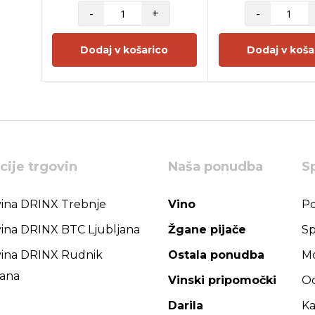
-
+
-
Dodaj v košarico
Dodaj v koša
cije trgovin
Naša ponudba
S
ina DRINX Trebnje
Vino
Po
ina DRINX BTC Ljubljana
Žgane pijače
Sp
ina DRINX Rudnik
Ostala ponudba
Mo
jana
Vinski pripomočki
Od
Darila
Ka