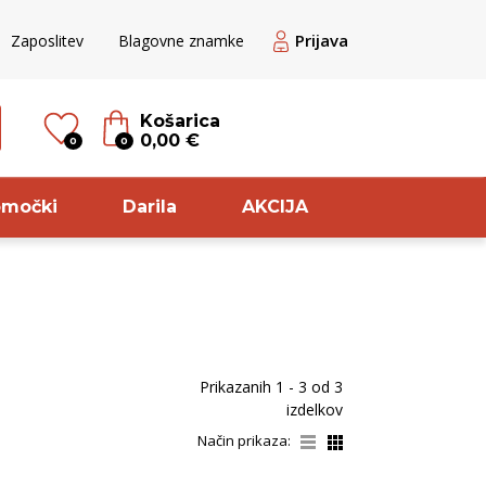
Prijava
Zaposlitev
Blagovne znamke
Košarica
0,00 €
0
0
omočki
Darila
AKCIJA
til
Sorta
veže belo
Chardonnay
Prikazanih
1 - 3
od
3
ogato belo
Glera
izdelkov
ogato rose
Pinot
Način prikaza:
ogato Belo /
Meunier