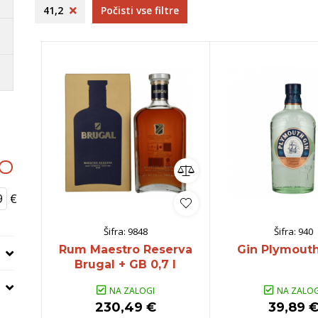
ncija
Dolenjska
Frelih
O
41,2
Počisti vse filtre
venija
Bela Krajina
S
Istra
B
ko
omočki
Whisky
Pivo
Kozarci
jska ponudba
Natural wine
lej vse
Poglej vse
Poglej vse
P
€
Šifra:
9848
Šifra:
940
Rum Maestro Reserva
Gin Plymouth
Brugal + GB 0,7 l
NA ZALOGI
NA ZALOG
230,49 €
39,89 