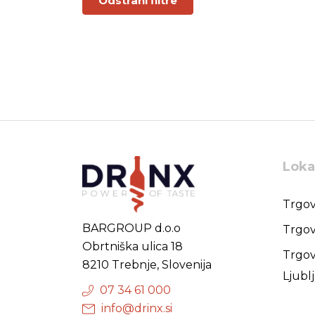
Odstrani filtre
Loka
Trgov
BARGROUP d.o.o
Trgov
Obrtniška ulica 18
Trgov
8210 Trebnje, Slovenija
Ljubl
07 34 61 000
info@drinx.si