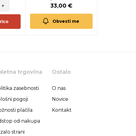
+
33,00 €
Obvesti me
rico
pletna trgovina
Ostalo
litika zasebnosti
O nas
lošni pogoji
Novice
žnosti plačila
Kontakt
stop od nakupa
zalo strani