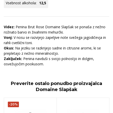
Vsebnost alkohola:
12,5
Videz:
Penina Brut Rose Domaine Slapšak se ponaša z nežno
rožnato barvo in živahnimi mehurčki.
Vonj:
V nosu se razvijejo zapeljive note svežega jagodičevja in
rahli cvetlični toni.
Okus:
Na jeziku se razkrijejo sadne in citrusne arome, ki se
prepletajo z nežno mineralnostjo.
Zaključek:
Penina navduši s svojo polnostjo in dolgim,
osvežujočim pookusom.
Preverite ostalo ponudbo proizvajalca
Domaine Slapšak
-20%