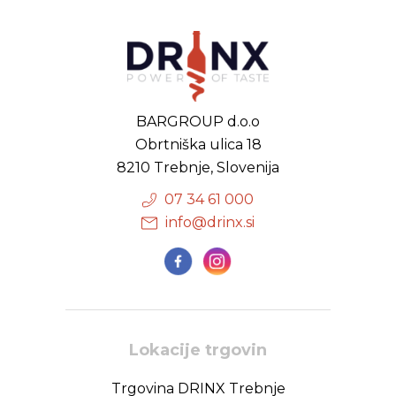
BARGROUP d.o.o
Obrtniška ulica 18
8210 Trebnje, Slovenija
07 34 61 000
info@drinx.si
Lokacije trgovin
Trgovina DRINX Trebnje