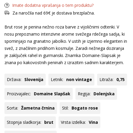
Imate dodatna vprašanja o tem produktu?
Za naročila nad 69€ je dostava brezplačna.
Brut rose je penina nežno roza barve z vijoličnimi odtenki. V
nosu prepoznamo intenzivne arome svežega rdečega sadja, ki
spominjajo na granatno jabolko. V ustih je izjemno eleganten in
svež, z značilnim pridihom kosmulje. Zaradi nežnega doziranja
je zaključek rahel in gurmanski. Znamka Domaine-Slapsak je
znana po kakovostnih peninah z izrazitim sadnim karakterjem.
Država:
Slovenija
Letnik:
non vintage
Litraža:
0,75
Proizvajalec:
Domaine Slapšak
Regija:
Dolenjska
Sorta:
Žametna črnina
Stil:
Bogato rose
Stopnja sladkorja:
brut
Vrsta izdelka:
Vina