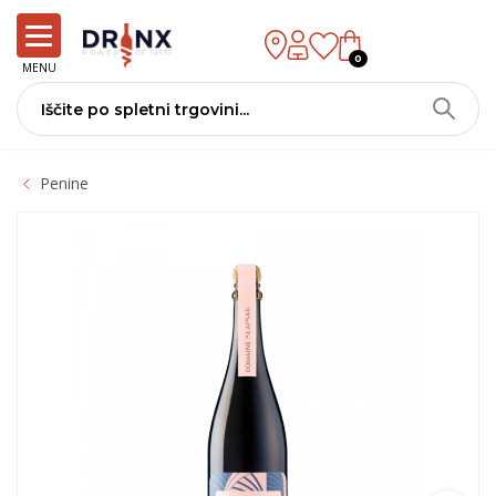
0
MENU
Penine