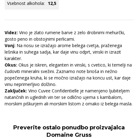
Vsebnost alkohola:
12,5
Videz:
Vino je zlato rumene barve z zelo drobnimi mehurčki,
gosto peno in obstojnimi perlicami.
Vonj:
Na nosu se izražajo arome belega cvetja, praženega
lešnika in suhega sadja, kar daje vinu odprt, vinski in izrazit
karakter.
Okus:
Okus je iskren, eleganten in vinski, s cvetico, ki temelji na
čudoviti mineralni svežini. Zaznamo note brioša in nežno
popečenega kruha, ki se močno izražajo na koncu ust, kar daje
vinu neprimerljivo dolžino.
Zaključek:
Vino Cuvee Confidentielle je namenjeno ljubiteljem
natančnih in uglednih vin ter se odlično ujema s kambalom,
morskim piškurjem ali morskim listom z omako iz belega masla.
Preverite ostalo ponudbo proizvajalca
Domaine Gruss