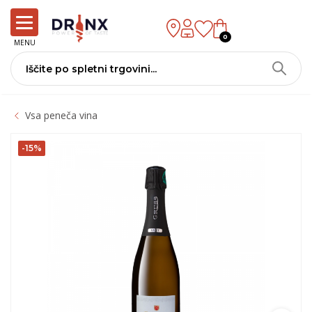
0
MENU
Vsa peneča vina
-15%