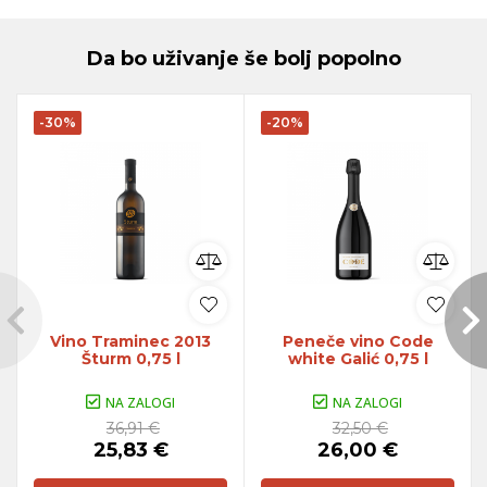
Da bo uživanje še bolj popolno
-30%
-20%
Vino Traminec 2013
Peneče vino Code
Šturm 0,75 l
white Galić 0,75 l
NA ZALOGI
NA ZALOGI
36,91 €
32,50 €
25,83 €
26,00 €