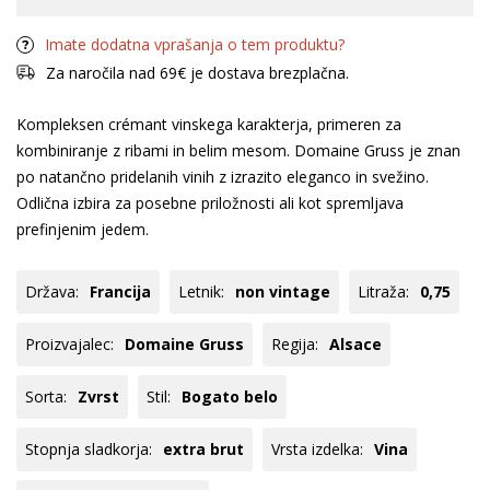
Imate dodatna vprašanja o tem produktu?
Za naročila nad 69€ je dostava brezplačna.
Kompleksen crémant vinskega karakterja, primeren za
kombiniranje z ribami in belim mesom. Domaine Gruss je znan
po natančno pridelanih vinih z izrazito eleganco in svežino.
Odlična izbira za posebne priložnosti ali kot spremljava
prefinjenim jedem.
Država:
Francija
Letnik:
non vintage
Litraža:
0,75
Proizvajalec:
Domaine Gruss
Regija:
Alsace
Sorta:
Zvrst
Stil:
Bogato belo
Stopnja sladkorja:
extra brut
Vrsta izdelka:
Vina