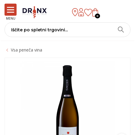
0
MENU
Vsa peneča vina