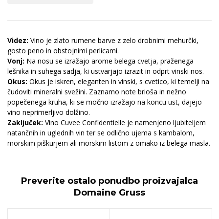
Videz:
Vino je zlato rumene barve z zelo drobnimi mehurčki,
gosto peno in obstojnimi perlicami.
Vonj:
Na nosu se izražajo arome belega cvetja, praženega
lešnika in suhega sadja, ki ustvarjajo izrazit in odprt vinski nos.
Okus:
Okus je iskren, eleganten in vinski, s cvetico, ki temelji na
čudoviti mineralni svežini. Zaznamo note brioša in nežno
popečenega kruha, ki se močno izražajo na koncu ust, dajejo
vino neprimerljivo dolžino.
Zaključek:
Vino Cuvee Confidentielle je namenjeno ljubiteljem
natančnih in uglednih vin ter se odlično ujema s kambalom,
morskim piškurjem ali morskim listom z omako iz belega masla.
Preverite ostalo ponudbo proizvajalca
Domaine Gruss