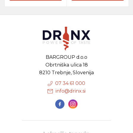
BARGROUP d.o.o
Obrtniška ulica 18
8210 Trebnje, Slovenija
07 34 61 000
info@drinx.si