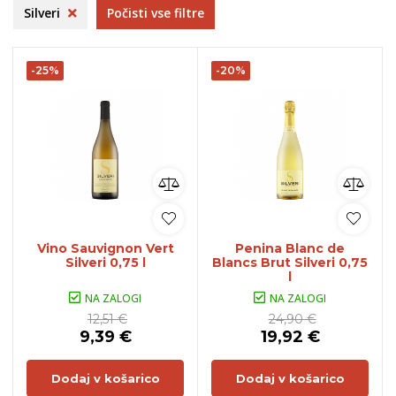
Silveri
Počisti vse filtre
-25%
-20%
Vino Sauvignon Vert
Penina Blanc de
Silveri 0,75 l
Blancs Brut Silveri 0,75
l
NA ZALOGI
NA ZALOGI
12,51 €
24,90 €
9,39 €
19,92 €
Dodaj v košarico
Dodaj v košarico