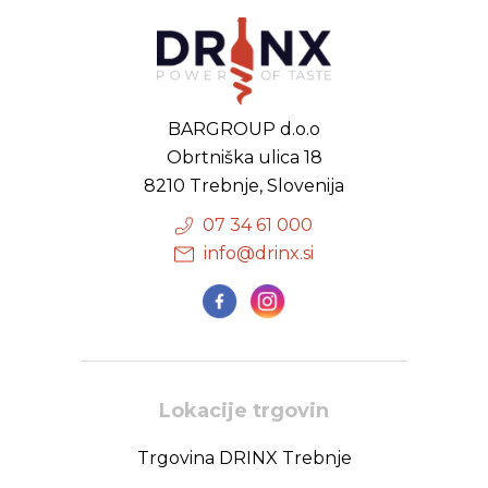
BARGROUP d.o.o
Obrtniška ulica 18
8210 Trebnje, Slovenija
07 34 61 000
info@drinx.si
Lokacije trgovin
Trgovina DRINX Trebnje