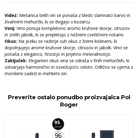
Videz:
Mešanica belih vin se ponaša z bledo slamnato barvo in
živahnimi mehurčki, ki se dvigajo v kozarcu.
Vonj:
Vino ponuja kompleksno aromo kruhove skorje, citrusov
in zrelih jabolk, ki se prepletajo z nežnimi cvetličnimi notami.
Okus:
Na jeziku se razkrije suh okus z živimi kislinami, ki
dopolnjujejo arome kruhove skorje, citrusov in jabolk. Vino se
ponaša z eleganco, finostjo in prijetno mineralnostjo.
Zaključek:
Eleganten okus vina se odraža v finih mehurčkih, ki
ustvarjajo harmonično in osvežujočo celoto. Odlično se ujema z
morskimi sadeži in mehkimi siri.
Preverite ostalo ponudbo proizvajalca
Pol
Roger