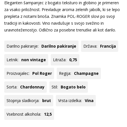
Eleganten šampanjec z bogato teksturo in globino je primeren
za vsako priložnost. Prevladuje aroma zelenih jabolk, ki se lepo
prepleta z notami brioša. Znamka POL-ROGER slovi po svoji
tradiciji in kakovosti. Vino navdušuje s svojo svežino in
uravnoteženostjo. Odlično za posebne trenutke ali kot darilo.
Darilno pakiranje:
Darilno pakiranje
Država:
Francija
Letnik:
non vintage
Litraža:
0,75
Proizvajalec:
Pol Roger
Regija:
Champagne
Sorta:
Chardonnay
Stil:
Bogato belo
Stopnja sladkorja:
brut
Vrsta izdelka:
Vina
Vsebnost alkohola:
12,5