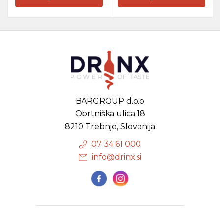
BARGROUP d.o.o
Obrtniška ulica 18
8210 Trebnje, Slovenija
07 34 61 000
info@drinx.si