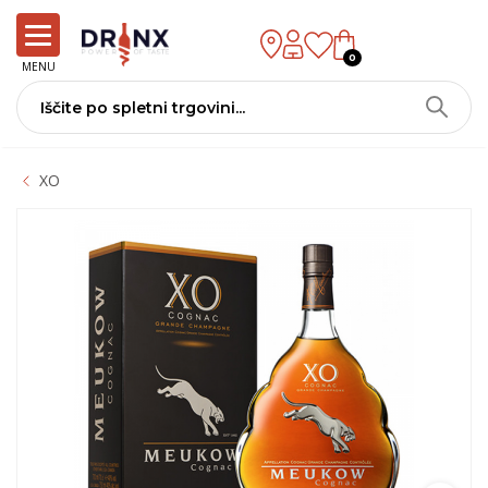
0
MENU
XO