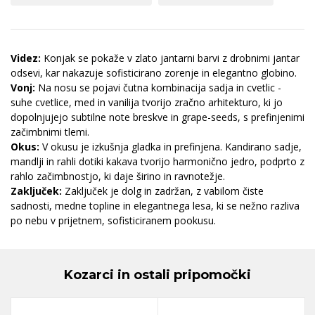
Videz:
Konjak se pokaže v zlato jantarni barvi z drobnimi jantar
odsevi, kar nakazuje sofisticirano zorenje in elegantno globino.
Vonj:
Na nosu se pojavi čutna kombinacija sadja in cvetlic -
suhe cvetlice, med in vanilija tvorijo zračno arhitekturo, ki jo
dopolnjujejo subtilne note breskve in grape-seeds, s prefinjenimi
začimbnimi tlemi.
Okus:
V okusu je izkušnja gladka in prefinjena. Kandirano sadje,
mandlji in rahli dotiki kakava tvorijo harmonično jedro, podprto z
rahlo začimbnostjo, ki daje širino in ravnotežje.
Zaključek:
Zaključek je dolg in zadržan, z vabilom čiste
sadnosti, medne topline in elegantnega lesa, ki se nežno razliva
po nebu v prijetnem, sofisticiranem pookusu.
Kozarci in ostali pripomočki