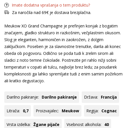
Imate dodatna vprašanja o tem produktu?
Za naročila nad 69€ je dostava brezplačna.
Meukow XO Grand Champagne je prefinjen konjak z bogatim
značajem, gladko strukturo in razkošnim, večplastnim okusom.
Slog je eleganten, harmoničen in zaokrožen, z dolgim
zaključkom. Poseben je za slavnostne trenutke, darila ali konec
obeda ob pogovoru. Odlično se poda tudi k zrelim sirom ali
sladici z noto temne čokolade. Postrezite pri rahlo nižji sobni
temperaturi v copati ali tulcu, najbolje brez ledu; za poudarek
kompleksnosti ga lahko spremljate tudi z enim samim požirkom
ali kratko degustacijo.
Darilno pakiranje:
Darilno pakiranje
Država:
Francija
Litraža:
0,7
Proizvajalec:
Meukow
Regija:
Cognac
Vrsta izdelka:
Žgane pijače
Vsebnost alkohola:
40