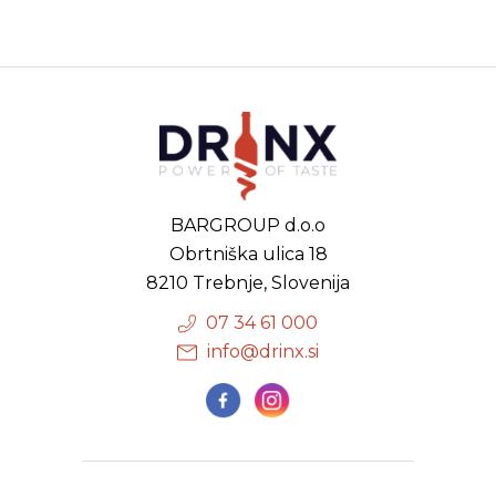
BARGROUP d.o.o
Obrtniška ulica 18
8210 Trebnje, Slovenija
07 34 61 000
info@drinx.si