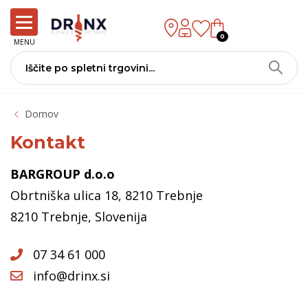
0
MENU
Domov
Kontakt
BARGROUP d.o.o
Obrtniška ulica 18, 8210 Trebnje
8210 Trebnje, Slovenija
07 34 61 000
info@drinx.si