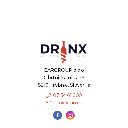
BARGROUP d.o.o
Obrtniška ulica 18
8210 Trebnje, Slovenija
07 34 61 000
info@drinx.si