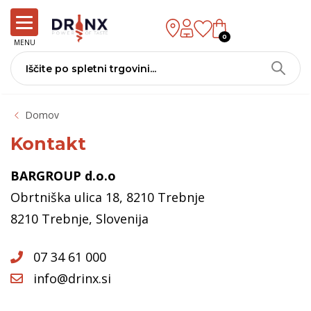
0
MENU
Domov
Kontakt
BARGROUP d.o.o
Obrtniška ulica 18, 8210 Trebnje
8210 Trebnje, Slovenija
07 34 61 000
info@drinx.si