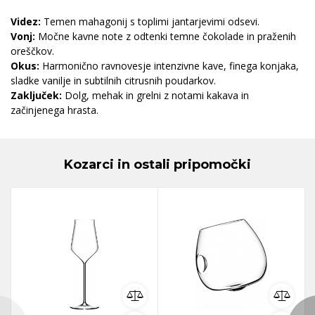
Videz:
Temen mahagonij s toplimi jantarjevimi odsevi.
Vonj:
Močne kavne note z odtenki temne čokolade in praženih
oreščkov.
Okus:
Harmonično ravnovesje intenzivne kave, finega konjaka,
sladke vanilje in subtilnih citrusnih poudarkov.
Zaključek:
Dolg, mehak in grelni z notami kakava in
začinjenega hrasta.
Kozarci in ostali pripomočki