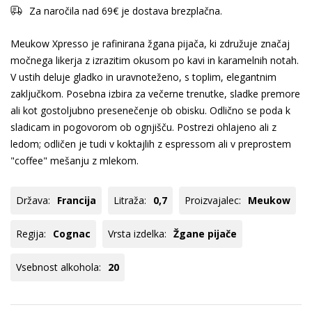
Za naročila nad 69€ je dostava brezplačna.
Meukow Xpresso je rafinirana žgana pijača, ki združuje značaj
močnega likerja z izrazitim okusom po kavi in karamelnih notah.
V ustih deluje gladko in uravnoteženo, s toplim, elegantnim
zaključkom. Posebna izbira za večerne trenutke, sladke premore
ali kot gostoljubno presenečenje ob obisku. Odlično se poda k
sladicam in pogovorom ob ognjišču. Postrezi ohlajeno ali z
ledom; odličen je tudi v koktajlih z espressom ali v preprostem
"coffee" mešanju z mlekom.
Država:
Francija
Litraža:
0,7
Proizvajalec:
Meukow
Regija:
Cognac
Vrsta izdelka:
Žgane pijače
Vsebnost alkohola:
20