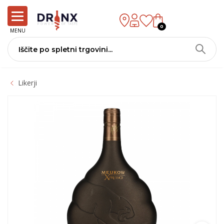
0
MENU
Likerji