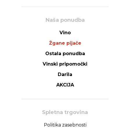
Naša ponudba
Vino
Žgane pijače
Ostala ponudba
Vinski pripomočki
Darila
AKCIJA
Spletna trgovina
Politika zasebnosti