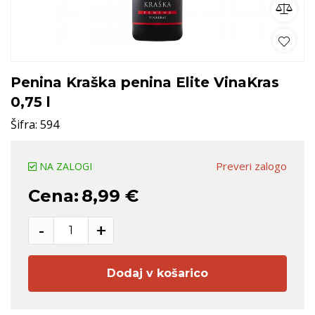
Penina Kraška penina Elite VinaKras
0,75 l
Šifra:
594
Preveri zalogo
NA ZALOGI
Cena:
8,99 €
-
+
Dodaj v košarico