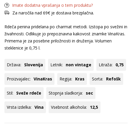
Imate dodatna vprašanja o tem produktu?
Za naročila nad 69€ je dostava brezplačna.
Rdeča penina pridelana po charmat metodi. Izstopa po svežini in
živahnosti. Odlikuje jo prepoznavna kakovost znamke VinaKras.
Primerna je za posebne priložnosti in druženja. Volumen
steklenice je 0,75 l.
Država:
Slovenija
Letnik:
non vintage
Litraža:
0,75
Proizvajalec:
VinaKras
Regija:
Kras
Sorta:
Refošk
Stil:
Sveže rdeče
Stopnja sladkorja:
sec
Vrsta izdelka:
Vina
Vsebnost alkohola:
12,5