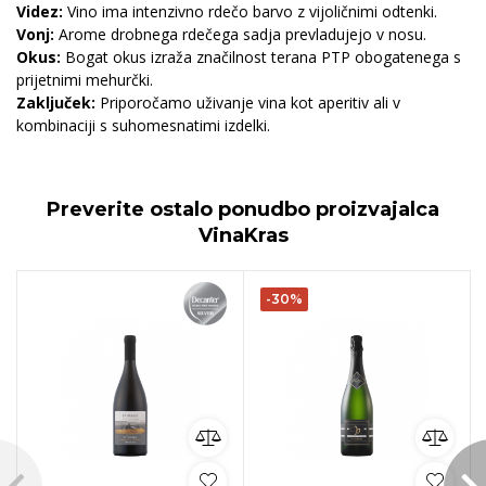
Videz:
Vino ima intenzivno rdečo barvo z vijoličnimi odtenki.
Vonj:
Arome drobnega rdečega sadja prevladujejo v nosu.
Okus:
Bogat okus izraža značilnost terana PTP obogatenega s
prijetnimi mehurčki.
Zaključek:
Priporočamo uživanje vina kot aperitiv ali v
kombinaciji s suhomesnatimi izdelki.
Preverite ostalo ponudbo proizvajalca
VinaKras
-30%