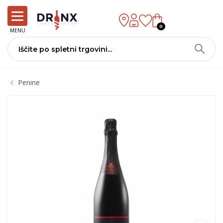
0
MENU
Penine