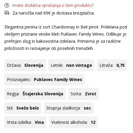
Imate dodatna vprašanja o tem produktu?
Za naročila nad 69€ je dostava brezplačna.
Elegantna penina iz sort Chardonnay in Beli pinot. Pridelana pod
okriljem priznane vinske kleti Puklavec Family Wines. Odlikuje jo
prefinjen slog in kakovostna izdelava. Primerna je za različne
priložnosti in razvajanje ob posebnih trenutkih.
Država:
Slovenija
Letnik:
non vintage
Litraža:
0,75
Proizvajalec:
Puklavec Family Wines
Regija:
Štajerska Slovenija
Sorta:
Zvrst
Stil:
Sveže belo
Stopnja sladkorja:
sec
Vrsta izdelka:
Vina
Vsebnost alkohola:
12