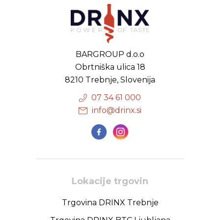
BARGROUP d.o.o
Obrtniška ulica 18
8210 Trebnje, Slovenija
07 34 61 000
info@drinx.si
Lokacije trgovin
Trgovina DRINX Trebnje