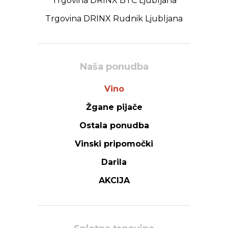
Trgovina DRINX BTC Ljubljana
Trgovina DRINX Rudnik Ljubljana
Naša ponudba
Vino
Žgane pijače
Ostala ponudba
Vinski pripomočki
Darila
AKCIJA