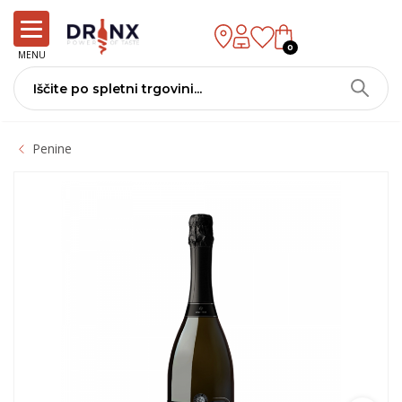
0
MENU
Penine