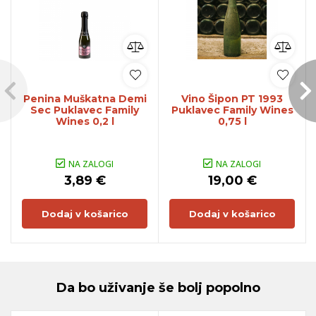
Penina Muškatna Demi
Vino Šipon PT 1993
Sec Puklavec Family
Puklavec Family Wines
Wines 0,2 l
0,75 l
NA ZALOGI
NA ZALOGI
3,89 €
19,00 €
Dodaj v košarico
Dodaj v košarico
Da bo uživanje še bolj popolno