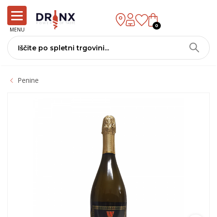
0
MENU
Penine