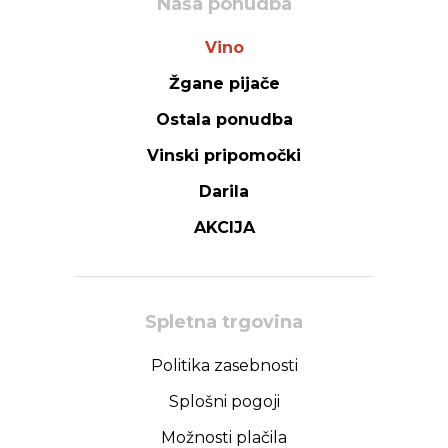
Naša ponudba
Vino
Žgane pijače
Ostala ponudba
Vinski pripomočki
Darila
AKCIJA
Spletna trgovina
Politika zasebnosti
Splošni pogoji
Možnosti plačila