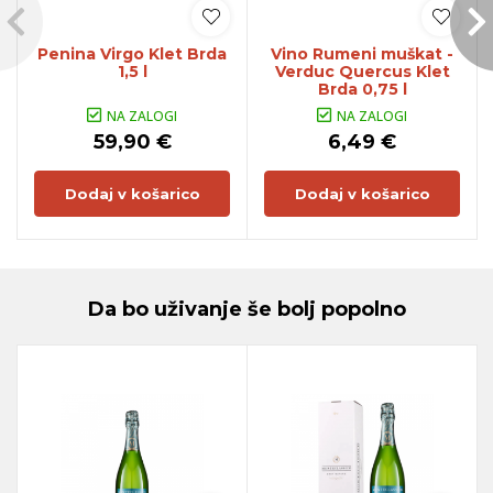
Penina Virgo Klet Brda
Vino Rumeni muškat -
1,5 l
Verduc Quercus Klet
Brda 0,75 l
NA ZALOGI
NA ZALOGI
59,90 €
6,49 €
Dodaj v košarico
Dodaj v košarico
Da bo uživanje še bolj popolno