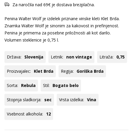
Za naročila nad 69€ je dostava brezplačna.
Penina Walter Wolf je izdelek priznane vinske kleti Klet Brda.
Znamka Walter Wolf je sinonim za kakovost in prefinjenost.
Penina je primerna za posebne priložnosti ali kot darilo.
Volumen steklenice je 0,75 l.
Država:
Slovenija
Letnik:
non vintage
Litraža:
0,75
Proizvajalec:
Klet Brda
Regija:
Goriška Brda
Sorta:
Rebula
Stil:
Bogato belo
Stopnja sladkorja:
sec
Vrsta izdelka:
Vina
Vsebnost alkohola:
12