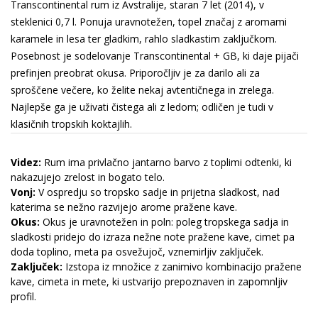
Transcontinental rum iz Avstralije, staran 7 let (2014), v
steklenici 0,7 l. Ponuja uravnotežen, topel značaj z aromami
karamele in lesa ter gladkim, rahlo sladkastim zaključkom.
Posebnost je sodelovanje Transcontinental + GB, ki daje pijači
prefinjen preobrat okusa. Priporočljiv je za darilo ali za
sproščene večere, ko želite nekaj avtentičnega in zrelega.
Najlepše ga je uživati čistega ali z ledom; odličen je tudi v
klasičnih tropskih koktajlih.
Videz:
Rum ima privlačno jantarno barvo z toplimi odtenki, ki
nakazujejo zrelost in bogato telo.
Vonj:
V ospredju so tropsko sadje in prijetna sladkost, nad
katerima se nežno razvijejo arome pražene kave.
Okus:
Okus je uravnotežen in poln: poleg tropskega sadja in
sladkosti pridejo do izraza nežne note pražene kave, cimet pa
doda toplino, meta pa osvežujoč, vznemirljiv zaključek.
Zaključek:
Izstopa iz množice z zanimivo kombinacijo pražene
kave, cimeta in mete, ki ustvarijo prepoznaven in zapomnljiv
profil.