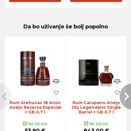
Da bo uživanje še bolj popolno
Rum Arehucas 18 Anos
Rum Carupano Anejo
Anejo Reserva Especial
25y Legendario Single
+ GB 0,7 l
Barrel + GB 0,7 l
NA ZALOGI
NA ZALOGI
53,90 €
843,00 €