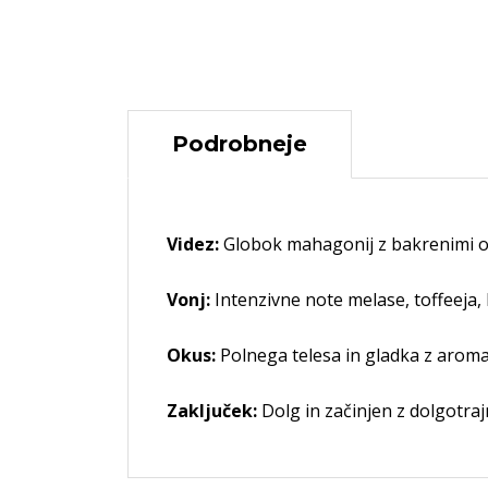
Podrobneje
Videz:
Globok mahagonij z bakrenimi o
Vonj:
Intenzivne note melase, toffeeja, k
Okus:
Polnega telesa in gladka z arom
Zaključek:
Dolg in začinjen z dolgotra