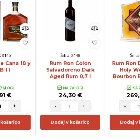
:
3146
Šifra:
2148
Šifra
e Cana 18 y
Rum Ron Colon
Rum Ron 
B 1 l
Salvadoreno Dark
Holy W
Aged Rum 0,7 l
Bourbon Ba
 ZALOGI
NA ZALOGI
NA 
91 €
24,30 €
269,
+
-
+
-
 košarico
Dodaj v košarico
Dodaj v 