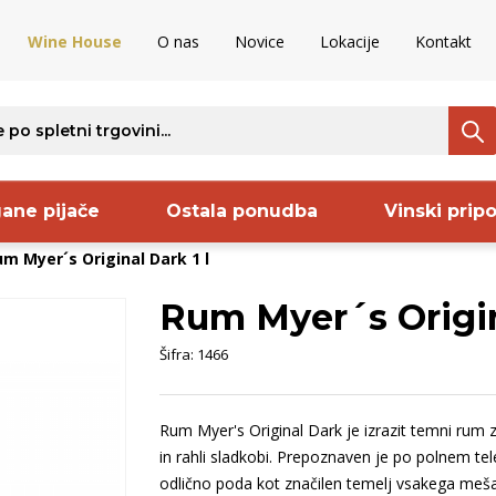
Wine House
O nas
Novice
Lokacije
Kontakt
ane pijače
Ostala ponudba
Vinski prip
m Myer´s Original Dark 1 l
Rum Myer´s Origin
ava
Regija
Proizvajalec
S
Šifra:
1466
ncija
Istra
Pommery
B
venija
Kras
Frelih
O
Rum Myer's Original Dark je izrazit temni rum
nija
Vipavska
Codorniu
B
in rahli sladkobi. Prepoznaven je po polnem tel
aška
dolina
Sanctum
S
odlično poda kot značilen temelj vsakega meša