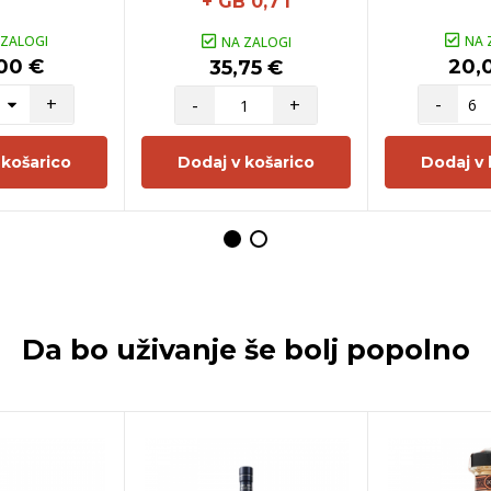
+ GB 0,7 l
 ZALOGI
NA 
NA ZALOGI
00 €
20,
35,75 €
+
-
-
+
 košarico
Dodaj v košarico
Dodaj v 
Da bo uživanje še bolj popolno