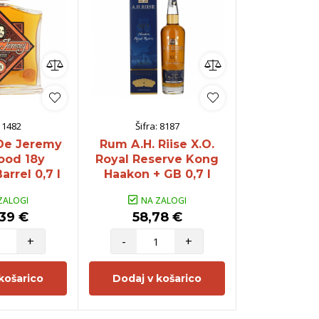
:
1482
Šifra:
8187
Šifra:
De Jeremy
Rum A.H. Riise X.O.
Rum Rumbul
ood 18y
Royal Reserve Kong
rrel 0,7 l
Haakon + GB 0,7 l
ZALOGI
NA ZALOGI
NA Z
39 €
58,78 €
34,7
+
-
+
-
košarico
Dodaj v košarico
Dodaj v 