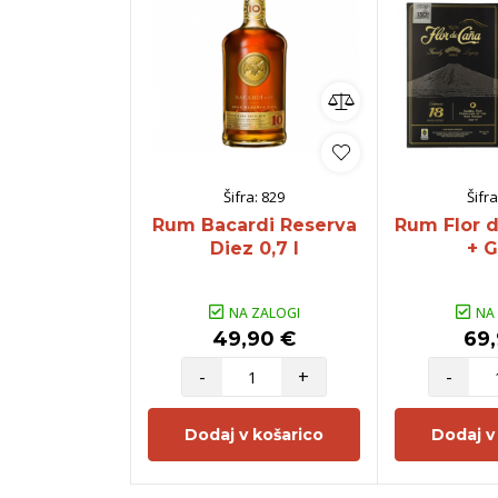
Šifra:
829
Šifra
Rum Bacardi Reserva
Rum Flor d
Diez 0,7 l
+ G
NA ZALOGI
NA
49,90 €
69,
-
+
-
Dodaj v košarico
Dodaj v