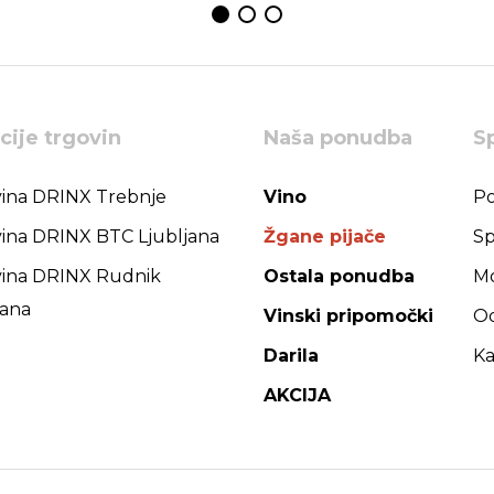
cije trgovin
Naša ponudba
S
ina DRINX Trebnje
Vino
Po
ina DRINX BTC Ljubljana
Žgane pijače
Sp
ina DRINX Rudnik
Ostala ponudba
Mo
jana
Vinski pripomočki
Od
Darila
Ka
AKCIJA