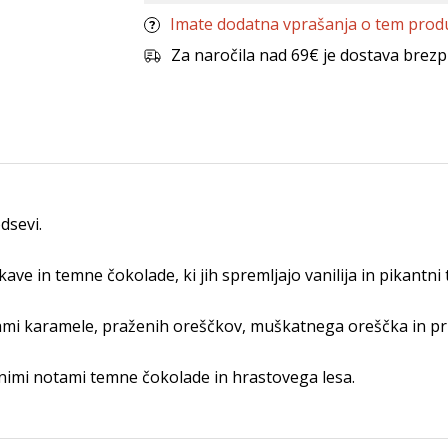
Imate dodatna vprašanja o tem prod
Za naročila nad 69€ je dostava brezp
dsevi.
ave in temne čokolade, ki jih spremljajo vanilija in pikantni 
ami karamele, praženih oreščkov, muškatnega oreščka in pr
jnimi notami temne čokolade in hrastovega lesa.