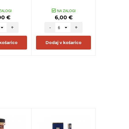
ZALOGI
NA ZALOGI
NA Z
00 €
6,00 €
20,0
+
-
+
-
košarico
Dodaj v košarico
Dodaj v 