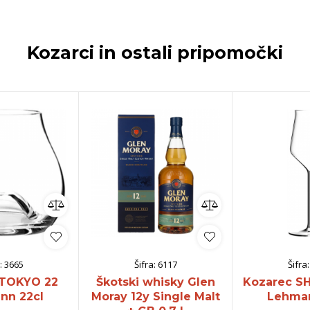
Kozarci in ostali pripomočki
:
3665
Šifra:
6117
Šifra
 TOKYO 22
Škotski whisky Glen
Kozarec S
nn 22cl
Moray 12y Single Malt
Lehman