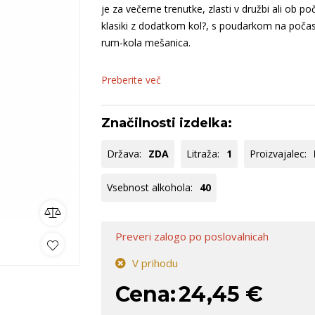
ija
Bela Krajina
Keltis
S
je za večerne trenutke, zlasti v družbi ali ob poč
rija
Dolenjska
klasiki z dodatkom kol?, s poudarkom na počas
B
rum-kola mešanica.
Goriška Brda
B
ko
omočki
Whisky
Pivo
Kozarci
Preberite več
jska ponudba
Natural wine
Značilnosti izdelka:
lej vse
Poglej vse
Poglej vse
P
Država:
ZDA
Litraža:
1
Proizvajalec:
Vsebnost alkohola:
40
Preveri zalogo
po poslovalnicah
V prihodu
Cena:
24,45 €