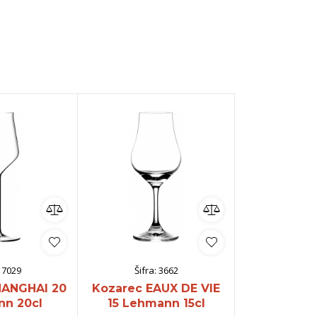
:
7029
Šifra:
3662
Šifra:
HANGHAI 20
Kozarec EAUX DE VIE
Kozarec S
n 20cl
15 Lehmann 15cl
Lehman