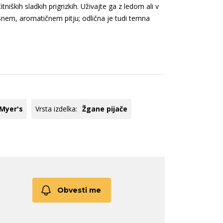
veže rdeče
Glera
itniških sladkih prigrizkih. Uživajte ga z ledom ali v
nem, aromatičnem pitju; odlična je tudi temna
ogato rdeče
Chardonnay
ogato belo
Modri pinot
Pikolit
Tequila
Panettone
Hladilniki
Pinot
Registracija B2B
Meunier
oglej vse
Poglej vse
Myer's
Vrsta izdelka:
Žgane pijače
Obvesti me