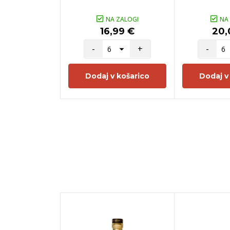
NA ZALOGI
NA
16,99 €
20,
-
+
-
Dodaj v košarico
Dodaj v