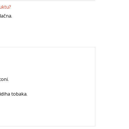
uktu?
lačna.
toni.
idiha tobaka.