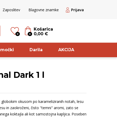
Prijava
Zaposlitev
Blagovne znamke
Košarica
0,00 €
0
0
omočki
Darila
AKCIJA
al Dark 1 l
til
Sorta
ogato Belo /
Zelen
ranžno
Pinela
 z globokim okusom po karameliziranih notah, lesu
ogato rose
Rebula
esu in zaokroženi, čisto "temni" aromi, zato se
veže belo
Cuve
nega koktajla ali kot samostojna kapljica. Poseben