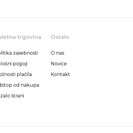
pletna trgovina
Ostalo
litika zasebnosti
O nas
lošni pogoji
Novice
žnosti plačila
Kontakt
stop od nakupa
zalo strani