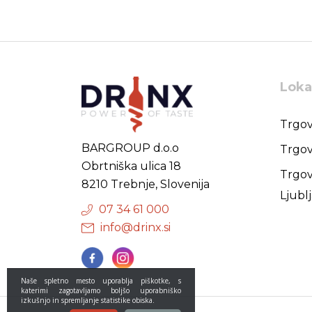
Loka
Trgov
BARGROUP d.o.o
Trgov
Obrtniška ulica 18
Trgov
8210 Trebnje, Slovenija
Ljubl
07 34 61 000
info@drinx.si
Naše spletno mesto uporablja piškotke, s
katerimi zagotavljamo boljšo uporabniško
izkušnjo in spremljanje statistike obiska.