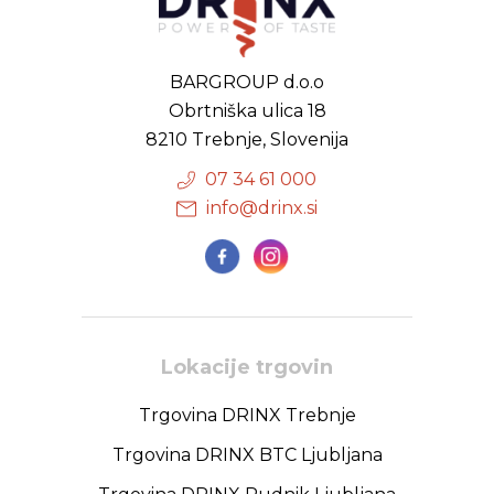
BARGROUP d.o.o
Obrtniška ulica 18
8210 Trebnje, Slovenija
07 34 61 000
info@drinx.si
Lokacije trgovin
Trgovina DRINX Trebnje
Trgovina DRINX BTC Ljubljana