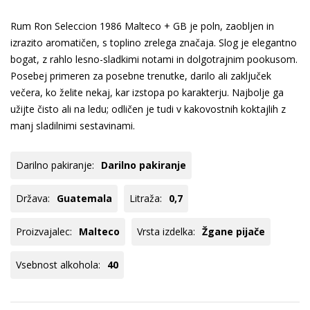
Rum Ron Seleccion 1986 Malteco + GB je poln, zaobljen in
izrazito aromatičen, s toplino zrelega značaja. Slog je elegantno
bogat, z rahlo lesno-sladkimi notami in dolgotrajnim pookusom.
Posebej primeren za posebne trenutke, darilo ali zaključek
večera, ko želite nekaj, kar izstopa po karakterju. Najbolje ga
užijte čisto ali na ledu; odličen je tudi v kakovostnih koktajlih z
manj sladilnimi sestavinami.
Darilno pakiranje:
Darilno pakiranje
Država:
Guatemala
Litraža:
0,7
Proizvajalec:
Malteco
Vrsta izdelka:
Žgane pijače
Vsebnost alkohola:
40