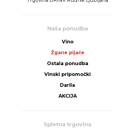
Trgovina DRINX Rudnik Ljubljana
Naša ponudba
Vino
Žgane pijače
Ostala ponudba
Vinski pripomočki
Darila
AKCIJA
Spletna trgovina