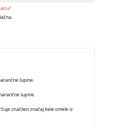
uktu?
lačna.
marančne lupine.
marančne lupine.
žuje značilen značaj bele omele iz