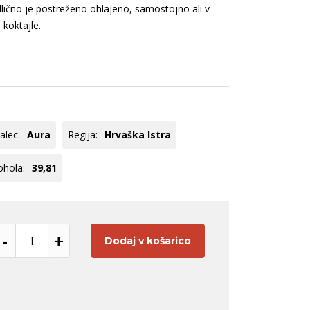
ogato rdeče
Modri pinot
Odlično je postreženo ohlajeno, samostojno ali v
koktajle.
veže rdeče
Cuve
ogato rose
Chardonnay
Zelen
Tequila
Panettone
Hladilniki
Pinot
Registracija B2B
Meunier
oglej vse
Poglej vse
alec:
Aura
Regija:
Hrvaška Istra
ohola:
39,81
-
+
Dodaj v košarico