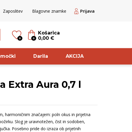
Prijava
Zaposlitev
Blagovne znamke
Košarica
0,00 €
0
0
omočki
Darila
AKCIJA
 Extra Aura 0,7 l
til
Sorta
ogato belo
Pikolit
veže belo
Rebula
tim, harmoničnim značajem: poln okus in prijetna
ogato Belo /
Pinela
ožirku. Slog je uravnotežen, čist in sodoben,
ranžno
Glera
ljučka. Posebno pride do izraza ob prijetnih