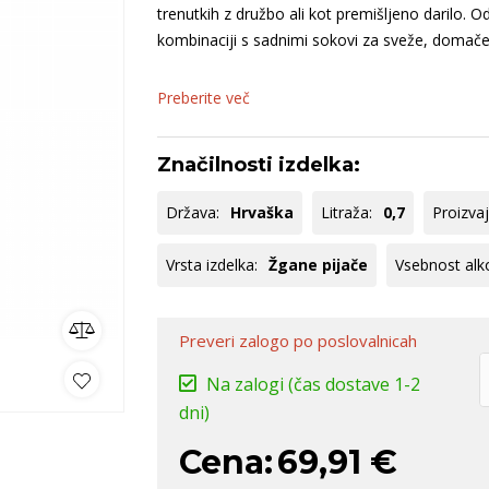
rija
Dolenjska
Codorniu
B
trenutkih z družbo ali kot premišljeno darilo. 
nija
Istra
kombinaciji s sadnimi sokovi za sveže, domače 
S
Bela Krajina
B
Preberite več
ko
omočki
Whisky
Pivo
Kozarci
jska ponudba
Natural wine
Značilnosti izdelka:
lej vse
Poglej vse
Poglej vse
P
Država:
Hrvaška
Litraža:
0,7
Proizvaj
Vrsta izdelka:
Žgane pijače
Vsebnost alk
Preveri zalogo
po poslovalnicah
Na zalogi
(čas dostave 1-2
dni)
Cena:
69,91 €