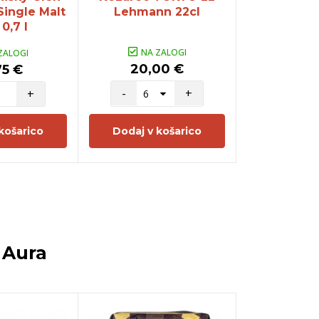
Single Malt
Lehmann 22cl
Lehman
0,7 l
NA ZALOGI
NA Z
ZALOGI
20,00 €
20,0
75 €
-
+
-
+
košarico
Dodaj v košarico
Dodaj v 
a
Aura