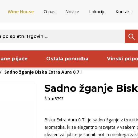
Wine House
O nas
Novice
Lokacije
Kontakt
ane pijače
Ostala ponudba
Vinski prip
/
Sadno žganje Biska Extra Aura 0,7 l
Sadno žganje Biska
ava
Regija
Proizvajalec
S
Šifra:
5793
venija
Kras
Sanctum
B
aška
Goriška Brda
Frelih
S
Biska Extra Aura 0,7 l je sadno žganje z izrazi
ija
Vipavska
Pommery
B
aromatika, ki se elegantno razvijata v vsakem p
ncija
dolina
Keltis
O
idealen za ljubitelje sadnih not in mehkega zak