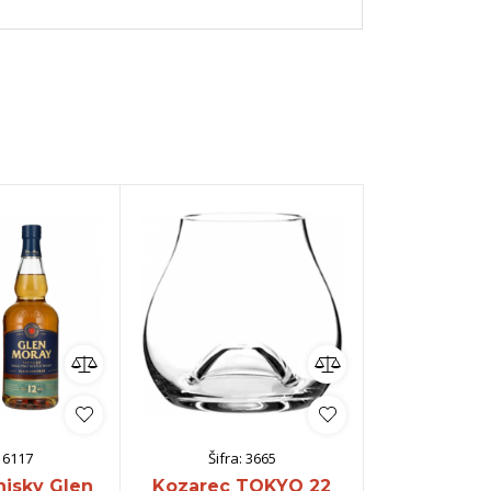
:
6117
Šifra:
3665
Šifra:
hisky Glen
Kozarec TOKYO 22
Kozarec S