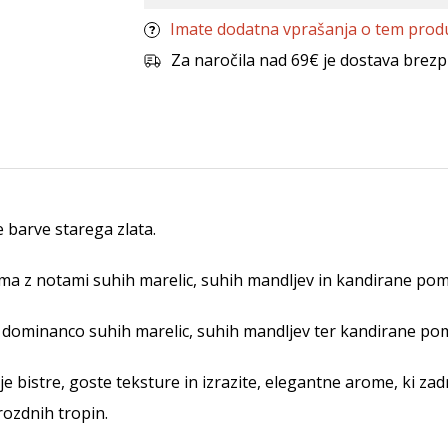
Imate dodatna vprašanja o tem prod
Za naročila nad 69€ je dostava brezp
 barve starega zlata.
roma z notami suhih marelic, suhih mandljev in kandirane po
dominanco suhih marelic, suhih mandljev ter kandirane po
bistre, goste teksture in izrazite, elegantne arome, ki zadr
rozdnih tropin.