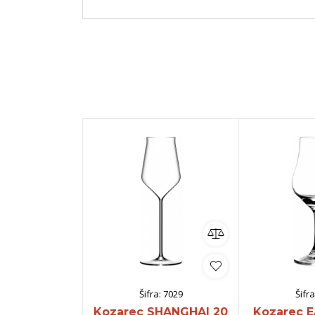
Šifra:
7029
Šifra
Kozarec SHANGHAI 20
Kozarec E