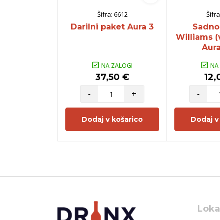
Šifra:
6612
Šifra
Darilni paket Aura 3
Sadno
Williams (
Aura
NA ZALOGI
NA
37,50 €
12,
-
+
-
Dodaj v košarico
Dodaj v
Loka