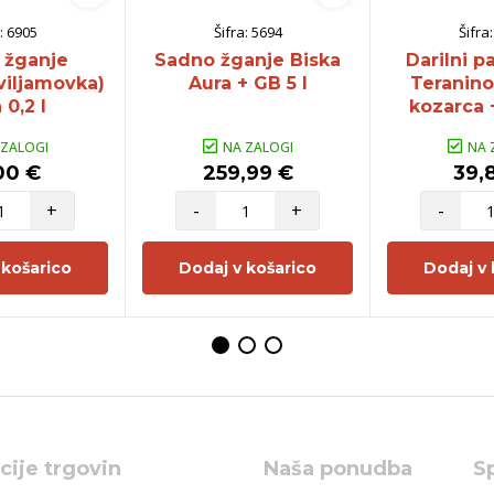
:
6905
Šifra:
5694
Šifra
 žganje
Sadno žganje Biska
Darilni p
viljamovka)
Aura + GB 5 l
Teranino
 0,2 l
kozarca +
 ZALOGI
NA ZALOGI
NA 
00 €
259,99 €
39,
+
-
+
-
 košarico
Dodaj v košarico
Dodaj v 
cije trgovin
Naša ponudba
S