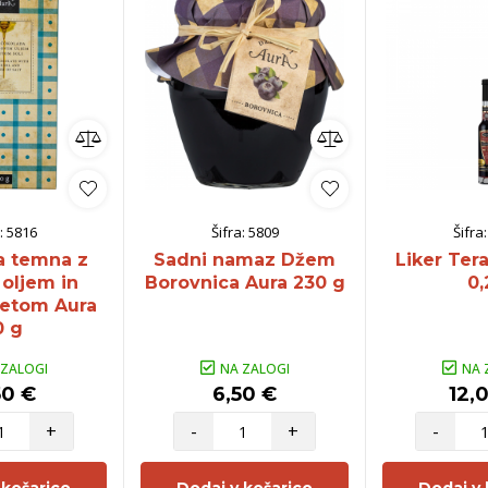
:
5816
Šifra:
5809
Šifra
a temna z
Sadni namaz Džem
Liker Ter
 oljem in
Borovnica Aura 230 g
0,
vetom Aura
0 g
 ZALOGI
NA ZALOGI
NA 
50 €
6,50 €
12,
+
-
+
-
 košarico
Dodaj v košarico
Dodaj v 