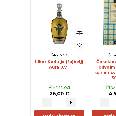
Šifra:
5731
Šifra
Liker Kadulja (žajbelj)
Čokolad
Aura 0,7 l
olivnim
solnim c
5
NA ZALOGI
NA
26,00 €
4,
-
+
-
Dodaj v košarico
Dodaj v