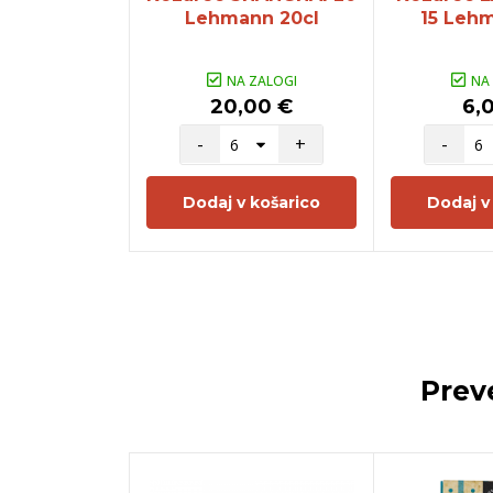
Lehmann 20cl
15 Lehm
NA ZALOGI
NA
20,00 €
6,
-
+
-
Dodaj v košarico
Dodaj v
Prev