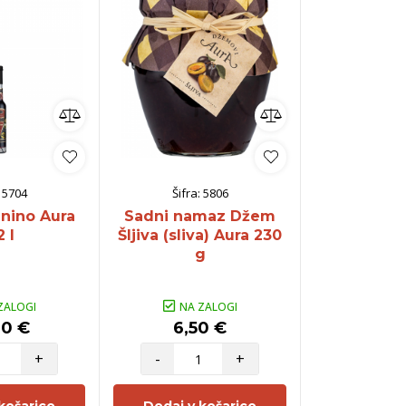
:
5704
Šifra:
5806
Šifra:
anino Aura
Sadni namaz Džem
Sadno žga
2 l
Šljiva (sliva) Aura 230
Aura 
g
ZALOGI
NA ZALOGI
NA Z
00 €
6,50 €
27,5
+
-
+
-
košarico
Dodaj v košarico
Dodaj v 