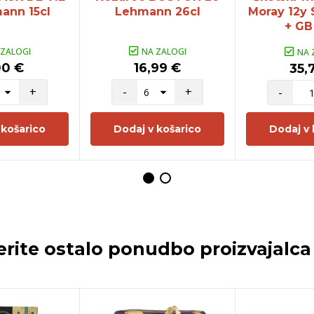
ann 15cl
Lehmann 26cl
Moray 12y 
+ GB 
 ZALOGI
NA ZALOGI
NA 
00 €
16,99 €
35,
+
-
+
-
 košarico
Dodaj v košarico
Dodaj v 
erite ostalo ponudbo proizvajalc