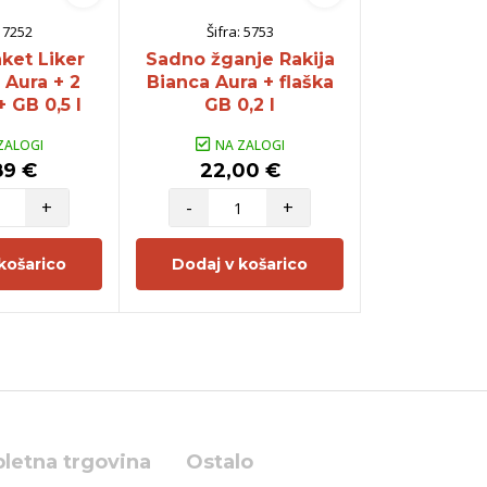
:
7252
Šifra:
5753
Šifra:
aket Liker
Sadno žganje Rakija
Sadno 
 Aura + 2
Bianca Aura + flaška
Travarica 
 GB 0,5 l
GB 0,2 l
ZALOGI
NA ZALOGI
NA Z
89 €
22,00 €
12,0
+
-
+
-
košarico
Dodaj v košarico
Dodaj v 
pletna trgovina
Ostalo