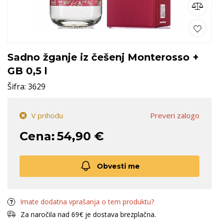
Sadno žganje iz češenj Monterosso +
GB 0,5 l
Šifra:
3629
V prihodu
Preveri zalogo
Cena:
54,90 €
Obvesti me
Imate dodatna vprašanja o tem produktu?
Za naročila nad 69€ je dostava brezplačna.