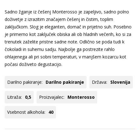
Sadno žganje iz češenj Monterosso je zapeljivo, sadno polno
doživetje z izrazitim značajem češenj in čistim, toplim
zaključkom. Slog je eleganten, domač in prijetno suh. Posebno
je primerno kot zaključek obiska ali ob hladnih večerih, ko si za
trenutek zaželite pristne sadne note. Odlično se poda tudi k
čokoladi in suhemu sadju. Najbolje ga postrezite rahlo
ohlajenega ali pri sobni temperaturi, v manjšem kozarcu kot
počasi doživeto degustacijo.
Darilno pakiranje:
Darilno pakiranje
Država:
Slovenija
Litraža:
0,5
Proizvajalec:
Monterosso
Vsebnost alkohola:
40