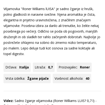
Viljamovka "Roner Williams lUISA" je sadno žganje iz hrušk,
polno gladkosti in naravne svežine. Njena aromatika je čista,
elegantna in prijetno uravnotežena, z značilnim značajem
viljamovke. Posebna izbira za darilo ali trenutke, ko želite nekaj
posebnega po večerji. Odlično se poda ob pogovorih, manjših
druženjih in ob sladkih ter rahlo začinjenih dobrotah. Najbolje jo
postrežete ohlajeno na sobno do zmerno nizko temperaturo,
po malem. Lepo deluje tudi kot osnova za sadne koktajle ali
topel digestiv.
Država:
Italija
Litraža:
0,7
Proizvajalec:
Roner
Vrsta izdelka:
Žgane pijače
Vsebnost alkohola:
40
Videz:
Sadno žganje viljamovka (Roner Williams LUIS? 0,7 l) -