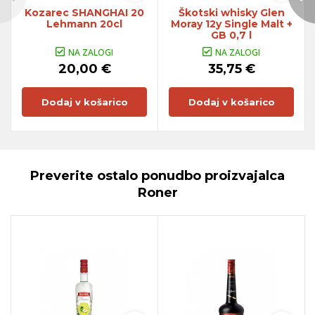
Kozarec SHANGHAI 20
Škotski whisky Glen
Lehmann 20cl
Moray 12y Single Malt +
GB 0,7 l
NA ZALOGI
NA ZALOGI
20,00 €
35,75 €
Dodaj v košarico
Dodaj v košarico
Preverite ostalo ponudbo proizvajalca
Roner