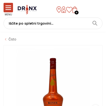
0
MENU
Čisto