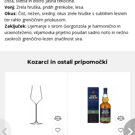
čista, svetla in bistro jasna tekočina.
Vonj:
Zrela hruška, pridih grenkobe, lesa.
Okus:
Čist, nežen, srednji; okus zrele hruške s subtilnim lesnim
ter rahlo grenčičnim priokusom.
Zaključek:
Ujemanje s sirom Gorgonzola je harmonično in
uravnoteženo; viljamovka prijetno poudari sadno noto in nežno
zaokroži grenčično-lezen značilnost sira.
Kozarci in ostali pripomočki