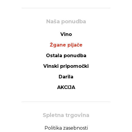
Naša ponudba
Vino
Žgane pijače
Ostala ponudba
Vinski pripomočki
Darila
AKCIJA
Spletna trgovina
Politika zasebnosti