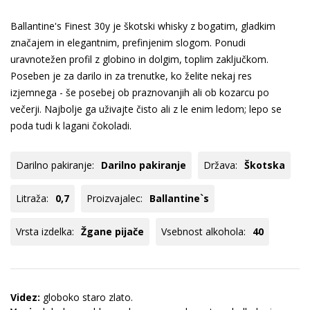
Ballantine's Finest 30y je škotski whisky z bogatim, gladkim
značajem in elegantnim, prefinjenim slogom. Ponudi
uravnotežen profil z globino in dolgim, toplim zaključkom.
Poseben je za darilo in za trenutke, ko želite nekaj res
izjemnega - še posebej ob praznovanjih ali ob kozarcu po
večerji. Najbolje ga uživajte čisto ali z le enim ledom; lepo se
poda tudi k lagani čokoladi.
Darilno pakiranje:
Darilno pakiranje
Država:
Škotska
Litraža:
0,7
Proizvajalec:
Ballantine`s
Vrsta izdelka:
Žgane pijače
Vsebnost alkohola:
40
Videz:
globoko staro zlato.