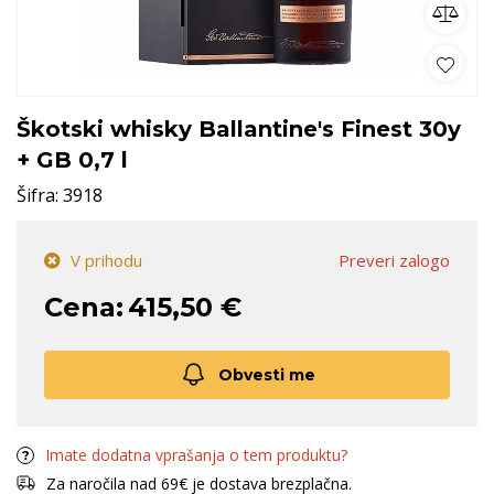
Škotski whisky Ballantine's Finest 30y
+ GB 0,7 l
Šifra:
3918
V prihodu
Preveri zalogo
Cena:
415,50 €
Obvesti me
Imate dodatna vprašanja o tem produktu?
Za naročila nad 69€ je dostava brezplačna.