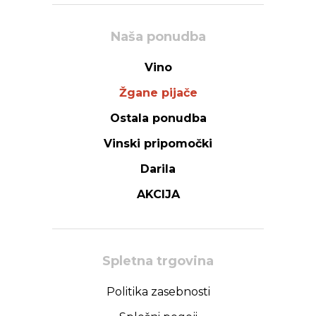
Naša ponudba
Vino
Žgane pijače
Ostala ponudba
Vinski pripomočki
Darila
AKCIJA
Spletna trgovina
Politika zasebnosti