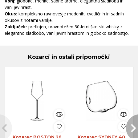
Vonj:
globoke, mehke, sadne arome, elegantna sladkoba in
vaniljev hrast.
Okus:
kompleksno ravnovesje medenih, cvetličnih in sadnih
okusov z notami vanilje.
Zaključek:
prefinjen, uravnotežen 30-letni škotski whisky z
elegantno sladkobo, vaniljevim hrastom in globoko sadnostjo.
Kozarci in ostali pripomočki
Kozarec BOSTON 26
Kozarec SYDNEY 40