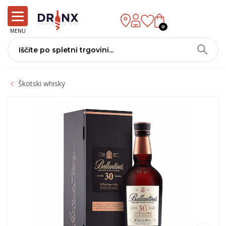
0
MENU
Škotski whisky