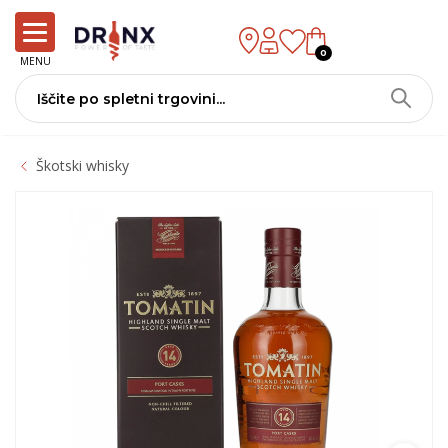
0
MENU
Škotski whisky