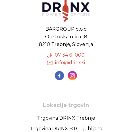
BARGROUP d.o.o
Obrtniška ulica 18
8210 Trebnje, Slovenija
07 34 61 000
info@drinx.si
Lokacije trgovin
Trgovina DRINX Trebnje
Trgovina DRINX BTC Ljubljana