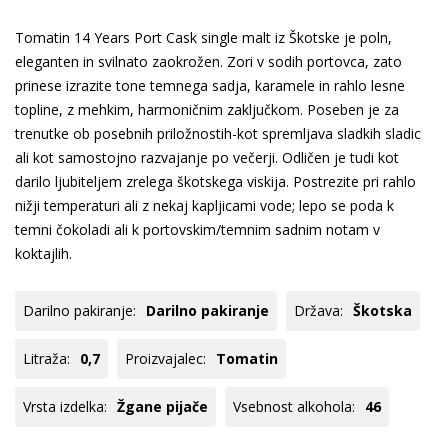
Tomatin 14 Years Port Cask single malt iz Škotske je poln,
eleganten in svilnato zaokrožen. Zori v sodih portovca, zato
prinese izrazite tone temnega sadja, karamele in rahlo lesne
topline, z mehkim, harmoničnim zaključkom. Poseben je za
trenutke ob posebnih priložnostih-kot spremljava sladkih sladic
ali kot samostojno razvajanje po večerji. Odličen je tudi kot
darilo ljubiteljem zrelega škotskega viskija. Postrezite pri rahlo
nižji temperaturi ali z nekaj kapljicami vode; lepo se poda k
temni čokoladi ali k portovskim/temnim sadnim notam v
koktajlih.
Darilno pakiranje:
Darilno pakiranje
Država:
Škotska
Litraža:
0,7
Proizvajalec:
Tomatin
Vrsta izdelka:
Žgane pijače
Vsebnost alkohola:
46