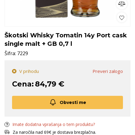
Škotski Whisky Tomatin 14y Port cask
single malt + GB 0,7 l
Šifra:
7229
V prihodu
Preveri zalogo
Cena:
84,79 €
Obvesti me
Imate dodatna vprašanja o tem produktu?
Za naročila nad 69€ je dostava brezplačna.