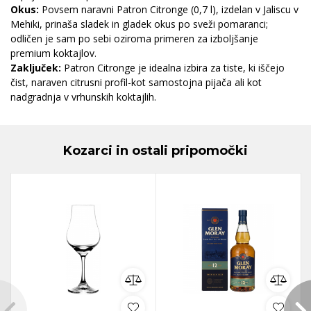
Okus:
Povsem naravni Patron Citronge (0,7 l), izdelan v Jaliscu v
Mehiki, prinaša sladek in gladek okus po sveži pomaranci;
odličen je sam po sebi oziroma primeren za izboljšanje
premium koktajlov.
Zaključek:
Patron Citronge je idealna izbira za tiste, ki iščejo
čist, naraven citrusni profil-kot samostojna pijača ali kot
nadgradnja v vrhunskih koktajlih.
Kozarci in ostali pripomočki