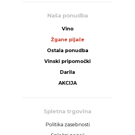
Naša ponudba
Vino
Žgane pijače
Ostala ponudba
Vinski pripomočki
Darila
AKCIJA
Spletna trgovina
Politika zasebnosti