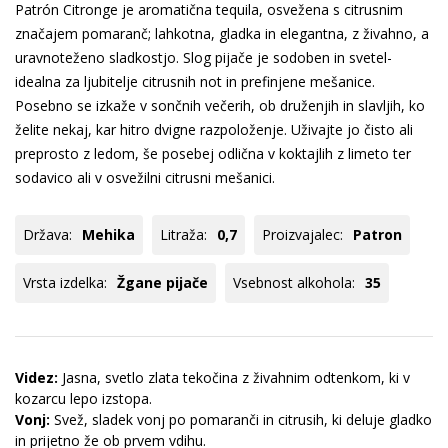
Patrón Citronge je aromatična tequi­la, osvežena s citrusnim
značajem pomaranč; lahkotna, gladka in elegantna, z živahno, a
uravnoteženo sladkostjo. Slog pijače je sodoben in svetel-
idealna za ljubitelje citrusnih not in prefinjene mešanice.
Posebno se izkaže v sončnih večerih, ob druženjih in slavljih, ko
želite nekaj, kar hitro dvigne razpoloženje. Uživajte jo čisto ali
preprosto z ledom, še posebej odlična v koktajlih z limeto ter
sodavico ali v osvežilni citrusni mešanici.
Država:
Mehika
Litraža:
0,7
Proizvajalec:
Patron
Vrsta izdelka:
Žgane pijače
Vsebnost alkohola:
35
Videz:
Jasna, svetlo zlata tekočina z živahnim odtenkom, ki v
kozarcu lepo izstopa.
Vonj:
Svež, sladek vonj po pomaranči in citrusih, ki deluje gladko
in prijetno že ob prvem vdihu.