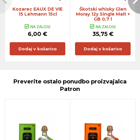
Kozarec EAUX DE VIE
Škotski whisky Glen
15 Lehmann 15cl
Moray 12y Single Malt +
GB 0,7 l
NA ZALOGI
NA ZALOGI
6,00 €
35,75 €
Dodaj v košarico
Dodaj v košarico
Preverite ostalo ponudbo proizvajalca
Patron