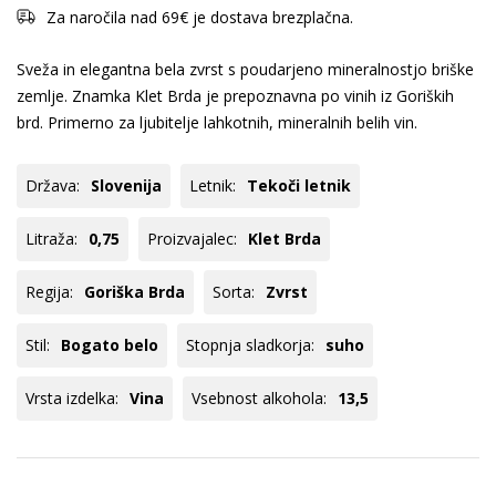
Za naročila nad 69€ je dostava brezplačna.
Sveža in elegantna bela zvrst s poudarjeno mineralnostjo briške
zemlje. Znamka Klet Brda je prepoznavna po vinih iz Goriških
brd. Primerno za ljubitelje lahkotnih, mineralnih belih vin.
Država:
Slovenija
Letnik:
Tekoči letnik
Litraža:
0,75
Proizvajalec:
Klet Brda
Regija:
Goriška Brda
Sorta:
Zvrst
Stil:
Bogato belo
Stopnja sladkorja:
suho
Vrsta izdelka:
Vina
Vsebnost alkohola:
13,5