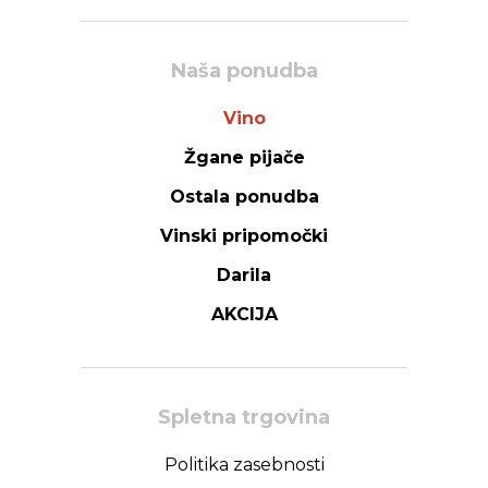
Naša ponudba
Vino
Žgane pijače
Ostala ponudba
Vinski pripomočki
Darila
AKCIJA
Spletna trgovina
Politika zasebnosti