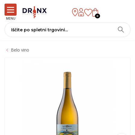
0
MENU
Belo vino